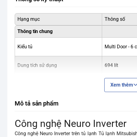
Hạng mục
Thông số
Thông tin chung
Kiểu tủ
Multi Door - 6 
Dung tích sử dụng
694 lít
Dung tích tổng
735 lít
Xem thêm
Dung tích ngăn lạnh
358 lít
Mô tả sản phẩm
Dung tích ngăn đông
143 lít
Dung tích ngăn rau củ
114 lít
Công nghệ Neuro Inverter
Năm ra mắt
2023
Công nghệ Neuro Inverter trên tủ lạnh Tủ lạnh Mitsubish