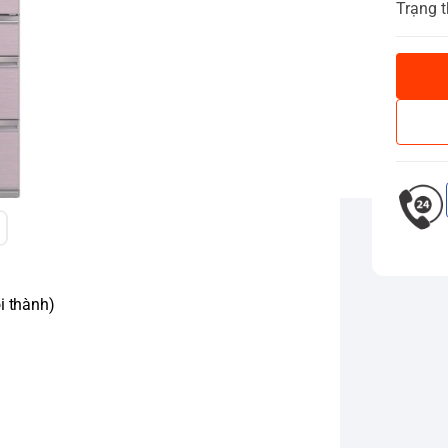
Trạng t
i thành)