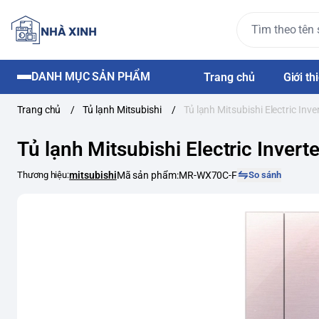
DANH MỤC SẢN PHẨM
Trang chủ
Giới th
Trang chủ
/
Tủ lạnh Mitsubishi
/
Tủ lạnh Mitsubishi Electric Inv
Tủ lạnh Mitsubishi Electric Inver
Thương hiệu:
mitsubishi
Mã sản phẩm:
MR-WX70C-F
So sánh