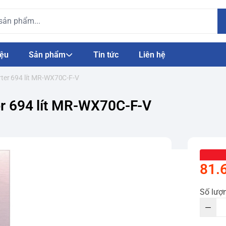
iệu
Sản phẩm
Tin tức
Liên hệ
erter 694 lít MR-WX70C-F-V
ter 694 lít MR-WX70C-F-V
81.
Số lượ