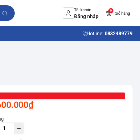
Tài khoản
0
Giỏ hàng
Đăng nhập
Hotline:
0832489779
600.000₫
ng