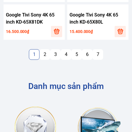
Google Tivi Sony 4K 65
Google Tivi Sony 4K 65
inch KD-65X81DK
inch KD-65X80L
16.500.000₫
15.400.000₫
1
2
3
4
5
6
7
Danh mục sản phẩm