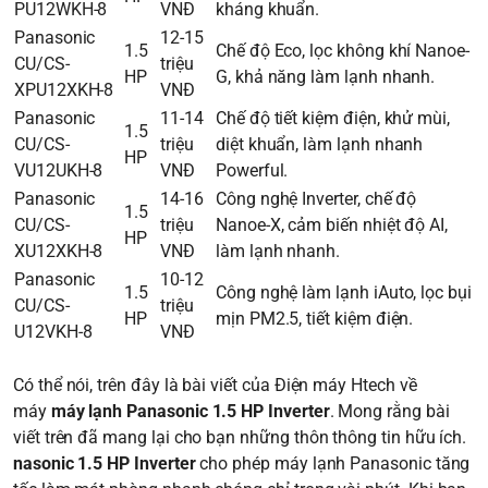
PU12WKH-8
VNĐ
kháng khuẩn.
Panasonic
12-15
1.5
Chế độ Eco, lọc không khí Nanoe-
CU/CS-
triệu
HP
G, khả năng làm lạnh nhanh.
XPU12XKH-8
VNĐ
Panasonic
11-14
Chế độ tiết kiệm điện, khử mùi,
1.5
CU/CS-
triệu
diệt khuẩn, làm lạnh nhanh
HP
VU12UKH-8
VNĐ
Powerful.
Panasonic
14-16
Công nghệ Inverter, chế độ
1.5
CU/CS-
triệu
Nanoe-X, cảm biến nhiệt độ AI,
HP
XU12XKH-8
VNĐ
làm lạnh nhanh.
Panasonic
10-12
1.5
Công nghệ làm lạnh iAuto, lọc bụi
CU/CS-
triệu
HP
mịn PM2.5, tiết kiệm điện.
U12VKH-8
VNĐ
Có thể nói, trên đây là bài viết của Điện máy Htech về
máy
máy lạnh Panasonic 1.5 HP Inverter
. Mong rằng bài
viết trên đã mang lại cho bạn những thôn thông tin hữu ích.
nasonic 1.5 HP Inverter
cho phép máy lạnh Panasonic tăng