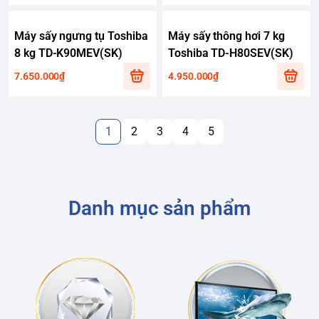
Máy sấy ngưng tụ Toshiba
Máy sấy thông hơi 7 kg
8 kg TD-K90MEV(SK)
Toshiba TD-H80SEV(SK)
7.650.000₫
4.950.000₫
1
2
3
4
5
Danh mục sản phẩm