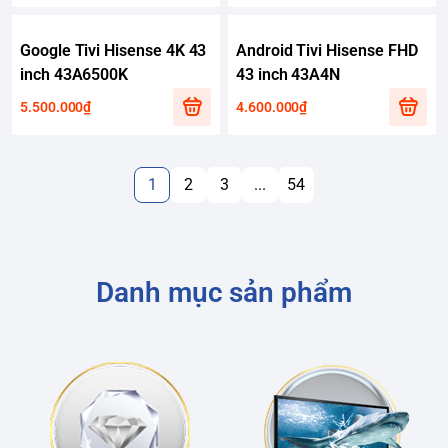
Google Tivi Hisense 4K 43
Android Tivi Hisense FHD
inch 43A6500K
43 inch 43A4N
5.500.000₫
4.600.000₫
1
2
3
...
54
Danh mục sản phẩm