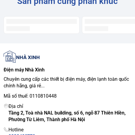
Sản phẩm cùng phân khúc
Công nghệ
tiết kiệm
Inverter tuyến tính (Linear Inverter)
điện
Chế độ làm đông nhanh, Cửa có thể đảo
Tính năng
chiều, Chẩn đoán thông minh Smart
nổi bật
Diagnosis
Ngăn chứa
Nhiều ngăn kéo tiện lợi, Khay đá xoay
Chất liệu bên
Kim loại
ngoài
Điện máy Nhà Xinh
Kích thước
Cao 1400 mm x Rộng 530 mm x Sâu 600 mm
Trọng lượng
50 kg
Chuyên cung cấp các thiết bị điện máy, điện lạnh toàn quốc
chính hãng, giá rẻ...
Điện năng
Khoảng ~0.85 kWh/ngày (Theo công bố của
tiêu thụ
nhà sản xuất)
Mã số thuế: 0110810448
Độ ồn
<40 dB
Địa chỉ
Xuất sang Trang tính
Tầng 2, Toà nhà NAL building, số 6, ngõ 87 Thiên Hiền,
Phường Từ Liêm, Thành phố Hà Nội
Điểm nổi bật và đánh giá
Hotline