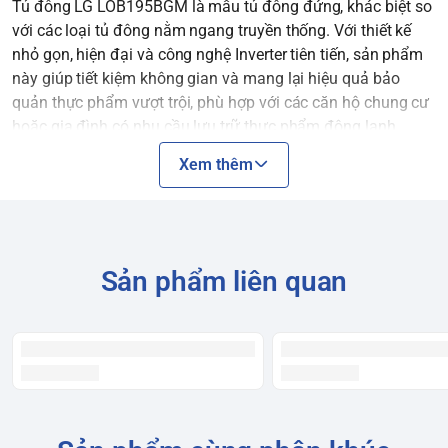
Tủ đông LG LOB195BGM là mẫu tủ đông đứng, khác biệt so
với các loại tủ đông nằm ngang truyền thống. Với thiết kế
nhỏ gọn, hiện đại và công nghệ Inverter tiên tiến, sản phẩm
này giúp tiết kiệm không gian và mang lại hiệu quả bảo
quản thực phẩm vượt trội, phù hợp với các căn hộ chung cư
hoặc gia đình có nhu cầu lưu trữ thực phẩm đông lạnh
không quá lớn.
Xem thêm
Bảng thông số kỹ thuật chi
tiết
Sản phẩm liên quan
Đặc điểm
Thông số kỹ thuật chi tiết
Loại tủ
Tủ đông đứng, 1 cửa
Tổng dung
195 lít
tích
Công nghệ
No Frost
(Không đóng tuyết)
làm lạnh