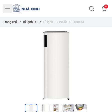
0
Trang chủ
/
Tủ lạnh LG
/
Tủ lạnh LG 195 lít LOB16BGM