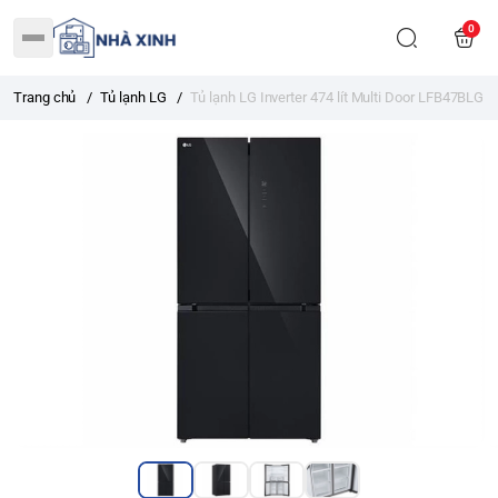
0
Trang chủ
/
Tủ lạnh LG
/
Tủ lạnh LG Inverter 474 lít Multi Door LFB47BLG