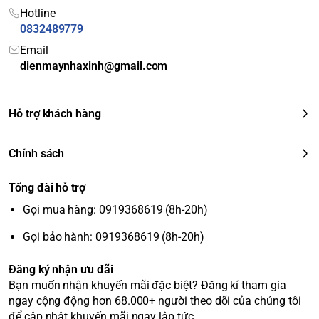
Hotline
Tiện ích & Tính
0832489779
năng thông minh
Email
Làm đá tự động
Có
dienmaynhaxinh@gmail.com
Lấy nước ngoài
Không
Chuông báo khi
Có
quên đóng cửa
Hỗ trợ khách hàng
Bảng điều khiển
Cảm ứng bên ngoài cửa tủ
Tính năng thông
LG ThinQ
(Kết nối Wi-Fi), Chẩn đoán lỗi
Chính sách
minh
thông minh
Smart Diagnosis™
Thông số kỹ thuật
Tổng đài hỗ trợ
khác
Gọi mua hàng: 0919368619 (8h-20h)
Điện năng tiêu thụ
Khoảng 479 kWh/năm (4 sao)
Gas làm lạnh
R600a
Gọi bảo hành: 0919368619 (8h-20h)
Loại đóng tuyết
Không đóng tuyết
Đăng ký nhận ưu đãi
Bạn muốn nhận khuyến mãi đặc biệt? Đăng kí tham gia
ngay cộng động hơn 68.000+ người theo dõi của chúng tôi
để cập nhật khuyến mãi ngay lập tức