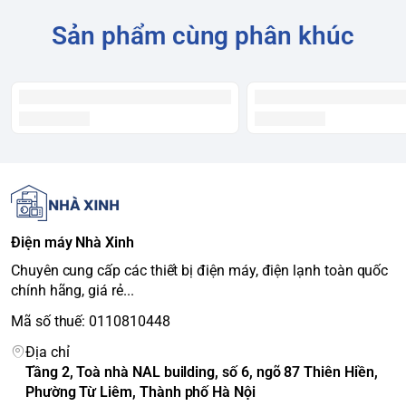
Màu sắc
Đen
Sản phẩm cùng phân khúc
Chất liệu cửa tủ
Mặt gương
Chất liệu khay ngăn
Kính cường lực
Chất liệu dàn lạnh
Hợp kim nhôm
Kiểu tay cầm
Tay nắm ẩn
Kích thước (C x R x
180 cm x 83.5 cm x 70 cm
S)
Trọng lượng
86 kg
Công nghệ làm lạnh
& Tiết kiệm điện
Điện máy Nhà Xinh
Công nghệ tiết kiệm
Smart Inverter
điện
Chuyên cung cấp các thiết bị điện máy, điện lạnh toàn quốc
LINEAR Cooling
,
Multi Air Flow
,
Non-
chính hãng, giá rẻ...
Công nghệ làm lạnh
Frost
(Không đóng tuyết)
Mã số thuế: 0110810448
Công nghệ bảo
Ngăn đông mềm
Fresh Zone
, Ngăn
Địa chỉ
quản
rau củ giữ ẩm
Tầng 2, Toà nhà NAL building, số 6, ngõ 87 Thiên Hiền,
Kháng khuẩn, khử
Bộ lọc 5 lớp Hygiene Fresh+™
Phường Từ Liêm, Thành phố Hà Nội
mùi