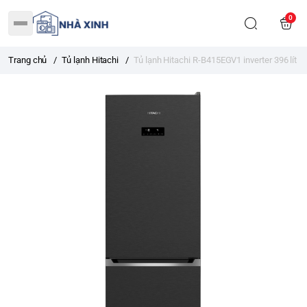
0
Trang chủ
/
Tủ lạnh Hitachi
/
Tủ lạnh Hitachi R-B415EGV1 inverter 396 lít