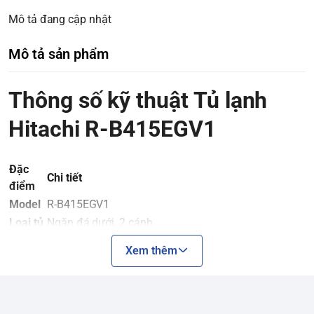
Mô tả đang cập nhật
Mô tả sản phẩm
Thông số kỹ thuật Tủ lạnh
Hitachi R-B415EGV1
Đặc
Chi tiết
điểm
Model
R-B415EGV1
Loại tủ
Ngăn đá dưới, 2 cánh
Dung
Xem thêm
tích sử
396 lít
dụng
Dung
tích
415 lít