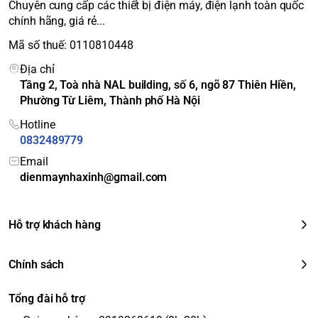
Chuyên cung cấp các thiết bị điện máy, điện lạnh toàn quốc
Chất
chính hãng, giá rẻ...
liệu
Kính cường lực
khay
Mã số thuế: 0110810448
ngăn
Địa chỉ
Gas
Tầng 2, Toà nhà NAL building, số 6, ngõ 87 Thiên Hiền,
làm
R600A
Phường Từ Liêm, Thành phố Hà Nội
lạnh
Hotline
Công
0832489779
nghệ
Inverter
và
cảm biến Eco
, tối ưu hóa hiệu suất và
Email
tiết
tiết kiệm điện năng
dienmaynhaxinh@gmail.com
kiệm
điện
Công
Hỗ trợ khách hàng
suất
Khoảng 410 kWh/năm (theo tiêu chuẩn TCVN)
tiêu
Chính sách
thụ
Nhãn
Tổng đài hỗ trợ
năng
5 sao