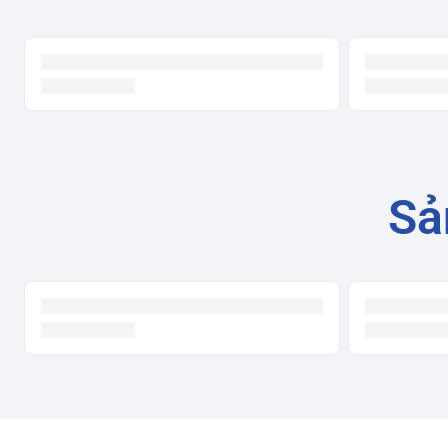
lạnh
Dung
tích
157 lít
ngăn
đông
Số
người
4 - 5 người
sử dụng
Sả
Màu
Bạc (mặt thép không gỉ)
sắc
Chất
liệu cửa
Thép không gỉ
tủ
Chất
liệu
Kính cường lực
khay
ngăn
Gas làm