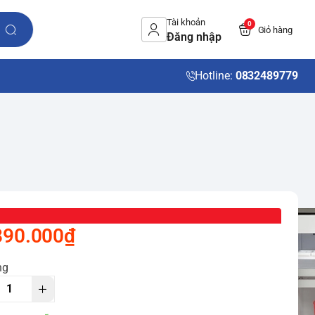
Tài khoản
0
Giỏ hàng
Đăng nhập
Hotline:
0832489779
890.000₫
ng