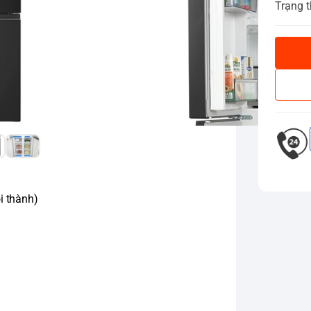
Trạng t
i thành)