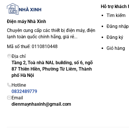
R600A
lạnh
Hỗ trợ khách
Công
Tìm kiếm
nghệ
Điện máy Nhà Xinh
tiết
Inverter
và
cảm biến Eco
, tối ưu hóa hiệu suất 
Đăng nhập
Chuyên cung cấp các thiết bị điện máy, điện
kiệm
lạnh toàn quốc chính hãng, giá rẻ...
Đăng ký
điện
Mã số thuế: 0110810448
Công
Giỏ hàng
suất
Khoảng 410 kWh/năm (theo tiêu chuẩn TCVN 9
Địa chỉ
tiêu thụ
Tầng 2, Toà nhà NAL building, số 6, ngõ
Nhãn
87 Thiên Hiền, Phường Từ Liêm, Thành
năng
5 sao
phố Hà Nội
lượng
Hotline
Công
0832489779
nghệ
Hệ thống làm lạnh kép (Dual Fan Cooling)
giúp 
Email
làm
ngăn.
dienmaynhaxinh@gmail.com
lạnh
Công
nghệ