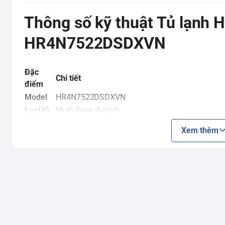
Thông số kỹ thuật Tủ lạnh H
HR4N7522DSDXVN
Đặc
Chi tiết
điểm
Model
HR4N7522DSDXVN
Loại tủ
Multi Door, 4 cánh
Dung
Xem thêm
tích sử
466 lít
dụng
Dung
tích
522 lít
tổng
Dung
tích
309 lít
ngăn