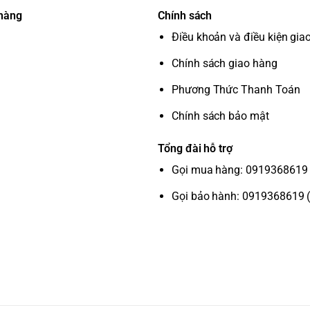
 hàng
Chính sách
Điều khoản và điều kiện gia
làm lạnh và tiết kiệm điện năng.
Chính sách giao hàng
Phương Thức Thanh Toán
Chính sách bảo mật
030:2011)
Tổng đài hỗ trợ
Gọi mua hàng: 0919368619 
Gọi bảo hành: 0919368619 
luân chuyển luồng khí lạnh độc lập giữa các