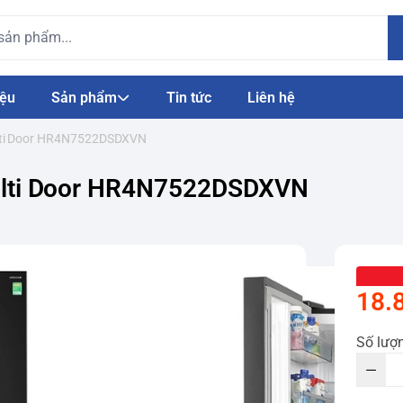
iệu
Sản phẩm
Tin tức
Liên hệ
 Multi Door HR4N7522DSDXVN
 Multi Door HR4N7522DSDXVN
18.
Số lượ