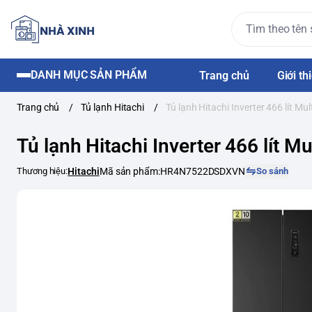
DANH MỤC SẢN PHẨM
Trang chủ
Giới th
Trang chủ
/
Tủ lạnh Hitachi
/
Tủ lạnh Hitachi Inverter 466 lít
Tủ lạnh Hitachi Inverter 466 lít
Thương hiệu:
Hitachi
Mã sản phẩm:
HR4N7522DSDXVN
So sánh