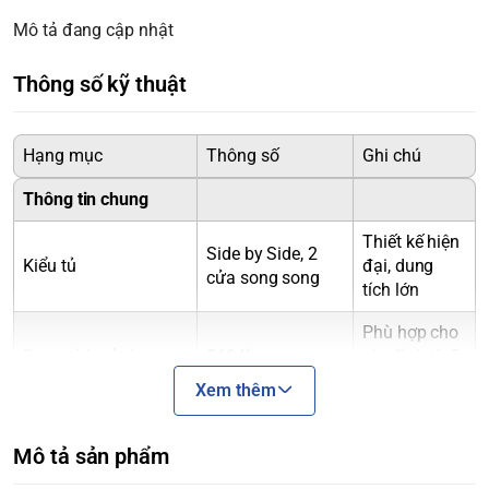
Mô tả đang cập nhật
Thông số kỹ thuật
Hạng mục
Thông số
Ghi chú
Thông tin chung
Thiết kế hiện
Side by Side, 2
Kiểu tủ
đại, dung
cửa song song
tích lớn
Phù hợp cho
Dung tích sử dụng
519 lít
gia đình từ 5
- 6 người
Xem thêm
Dung tích tổng
560 lít
Mô tả sản phẩm
Dung tích ngăn lạnh
345 lít