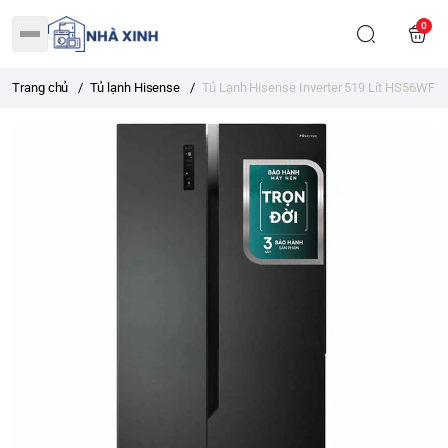
0
Trang chủ
/
Tủ lạnh Hisense
/
Tủ Lạnh Hisense Inverter 519 Lít HS56WF