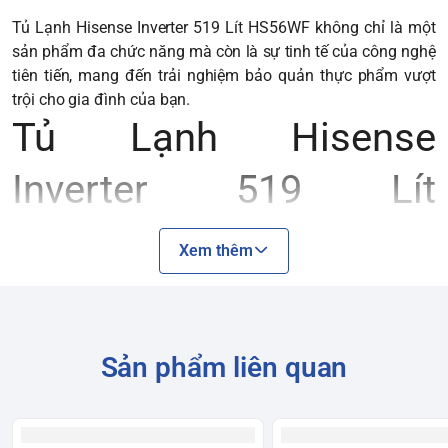
Dung tích ngăn đông
174 lít
Tủ Lạnh Hisense Inverter 519 Lít HS56WF
không chỉ là một
sản phẩm đa chức năng mà còn là sự tinh tế của công nghệ
Mức tiêu thụ
Khoảng
1.25
tiên tiến, mang đến trải nghiệm bảo quản thực phẩm vượt
Công suất tiêu thụ
điện năng
kW/ngày
trội cho gia đình của bạn.
thấp
Tủ Lạnh Hisense
Xuất xứ
Trung Quốc
Inverter 519 Lít
Hisense (Trung
Thương hiệu
Quốc)
HS56WF - Hiệu năng
Trắng (WF -
Màu sắc
Xem thêm
White)
bảo quản thực phẩm
Hiệu suất & Công
nghệ
vượt trội
Sản phẩm liên quan
Điều chỉnh
Thiết kế tay cầm mới, dễ dàng
tốc độ máy
Công nghệ tiết kiệm
Inverter
nén, giảm
điện
mở tủ bằng một tay
tiếng ồn và