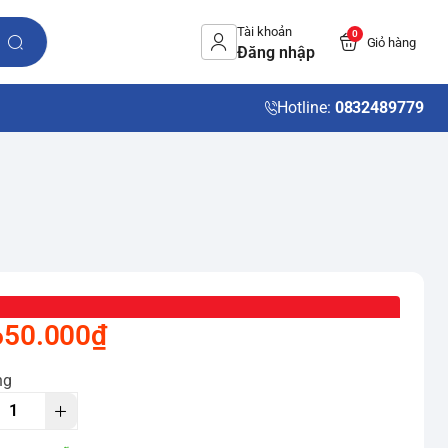
Tài khoản
0
Giỏ hàng
Đăng nhập
Hotline:
0832489779
650.000₫
ng