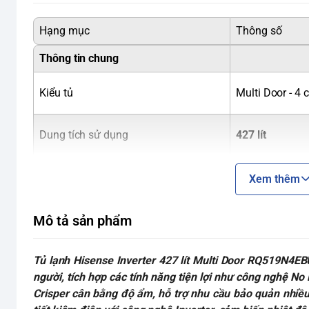
Hạng mục
Thông số
Thông tin chung
Kiểu tủ
Multi Door - 4 
Dung tích sử dụng
427 lít
Dung tích tổng
460 lít
Xem thêm
Dung tích ngăn lạnh
290 lít
Mô tả sản phẩm
Dung tích ngăn đông
137 lít
Công suất tiêu thụ
Khoảng
1.15 
Tủ lạnh Hisense Inverter 427 lít Multi Door RQ519N4EB
người, tích hợp các tính năng tiện lợi như công nghệ N
Xuất xứ
Trung Quốc
Crisper cân bằng độ ẩm, hỗ trợ nhu cầu bảo quản nhiều