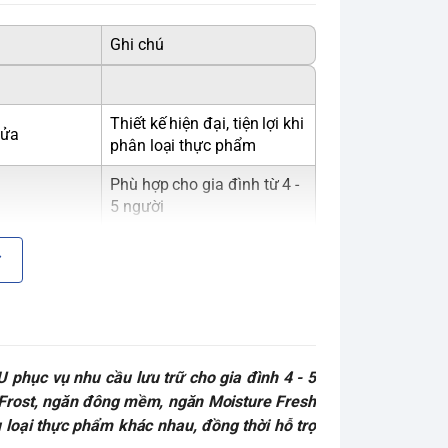
Ghi chú
Thiết kế hiện đại, tiện lợi khi
cửa
phân loại thực phẩm
Phù hợp cho gia đình từ 4 -
5 người
Mức tiêu thụ điện năng
kW/ngày
U
phục vụ nhu cầu lưu trữ cho gia đình 4 - 5
thấp
o Frost, ngăn đông mềm, ngăn Moisture Fresh
 loại thực phẩm khác nhau, đồng thời hỗ trợ