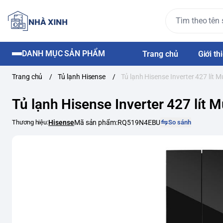
DANH MỤC SẢN PHẨM
Trang chủ
Giới th
Trang chủ
/
Tủ lạnh Hisense
/
Tủ lạnh Hisense Inverter 427 lít
Tủ lạnh Hisense Inverter 427 lít
Thương hiệu:
Hisense
Mã sản phẩm:
RQ519N4EBU
So sánh