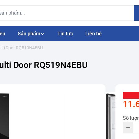
iệu
Sản phẩm
Tin tức
Liên hệ
 Multi Door RQ519N4EBU
 Multi Door RQ519N4EBU
11.
Số lượ