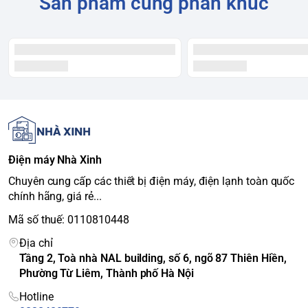
Sản phẩm cùng phân khúc
CSPF
Nhãn năng lượng
5 sao
Tính năng và tiện ích
Chế độ làm lạnh
Turbo
nhanh
Chức năng tự làm
i-Clean
sạch
Cảm biến nhiệt độ
i-Feel
Dàn tản nhiệt
Đồng mạ vàng
Vận hành siêu tĩnh lặng, tự khởi
Điện máy Nhà Xinh
Tiện ích khác
động lại khi có điện, báo hiệu làm
Chuyên cung cấp các thiết bị điện máy, điện lạnh toàn quốc
sạch lưới lọc
chính hãng, giá rẻ...
Thông số kỹ thuật dàn
Mã số thuế: 0110810448
lạnh
Địa chỉ
Kích thước (DxRxC)
109.1 x 32.8 x 23.7 cm
Tầng 2, Toà nhà NAL building, số 6, ngõ 87 Thiên Hiền,
Khối lượng
13.5 kg
Phường Từ Liêm, Thành phố Hà Nội
Độ ồn
48/45/42 dB(A)
Hotline
Thông số kỹ thuật dàn