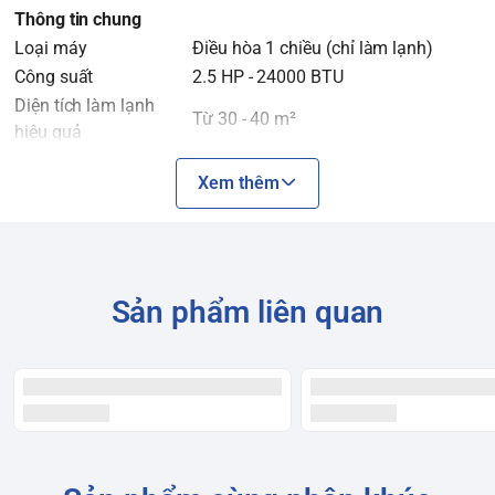
Thông tin chung
Loại máy
Điều hòa 1 chiều (chỉ làm lạnh)
Công suất
2.5 HP - 24000 BTU
Diện tích làm lạnh
Từ 30 - 40 m²
hiệu quả
Công nghệ tiết kiệm
Inverter (i-Saving)
Xem thêm
điện
Môi chất lạnh
Gas R32
Nơi sản xuất
Thái Lan
3 năm (toàn bộ máy), 5 năm (máy
Bảo hành
nén)
Sản phẩm liên quan
Năm ra mắt
2023
Hiệu suất
Công suất làm lạnh
24000 BTU
Công suất tiêu thụ
2.15 kW/h (danh định)
điện
Hiệu suất năng lượng
4.60