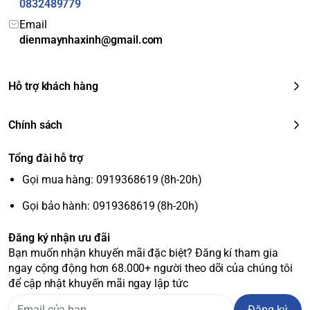
0832489779
nóng
Kích thước (DxRxC)
Email
92 x 64.5 x 37 cm
dienmaynhaxinh@gmail.com
Khối lượng
41 kg
Độ ồn
57 dB(A)
Thông số lắp đặt
Hỗ trợ khách hàng
Chiều dài ống đồng tối
25 m
đa
Chính sách
Chiều cao chênh lệch
10 m
tối đa
Tổng đài hỗ trợ
Kích thước ống đồng
6.35 mm / 12.7 mm
Gọi mua hàng: 0919368619 (8h-20h)
(lỏng/gas)
Gọi bảo hành: 0919368619 (8h-20h)
Đăng ký nhận ưu đãi
Bạn muốn nhận khuyến mãi đặc biệt? Đăng kí tham gia
ngay cộng động hơn 68.000+ người theo dõi của chúng tôi
để cập nhật khuyến mãi ngay lập tức
Đăng ký