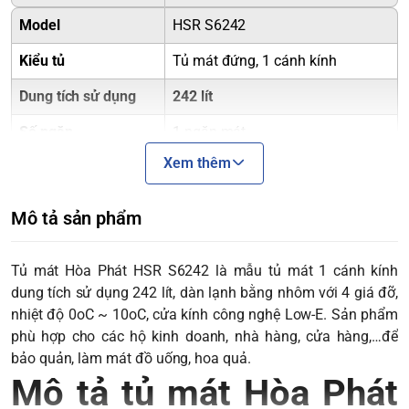
Model
HSR S6242
Kiểu tủ
Tủ mát đứng, 1 cánh kính
Dung tích sử dụng
242 lít
Số ngăn
1 ngăn mát
Xem thêm
Nhiệt độ ngăn mát
0°C đến 10°C
Công suất
110 W
Mô tả sản phẩm
Điện áp/Tần số
220V / 50Hz
Tủ mát Hòa Phát HSR S6242 là mẫu tủ mát 1 cánh kính
Loại Gas lạnh
R600a
dung tích sử dụng 242 lít, dàn lạnh bằng nhôm với 4 giá đỡ,
Dàn lạnh
Dàn đồng nguyên chất
nhiệt độ 0oC ~ 10oC, cửa kính công nghệ Low-E. Sản phẩm
phù hợp cho các hộ kinh doanh, nhà hàng, cửa hàng,…để
Làm lạnh đối lưu
kết hợp quạt
Công nghệ làm lạnh
bảo quản, làm mát đồ uống, hoa quả.
đảo gió
Mô tả tủ mát Hòa Phát
-
Công nghệ làm lạnh đối lưu
: Hơi