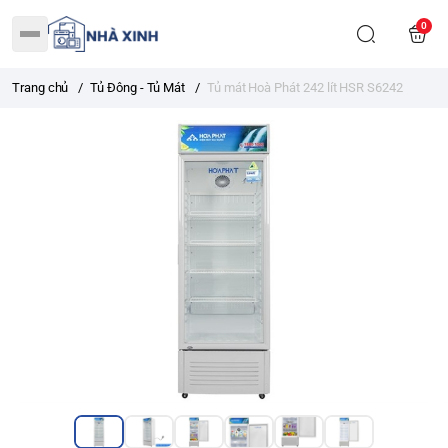
0
Trang chủ
/
Tủ Đông - Tủ Mát
/
Tủ mát Hoà Phát 242 lít HSR S6242