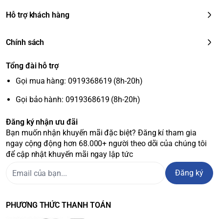
Thiết kế hiện đại,
sang trọng
Hỗ trợ khách hàng
tiết kiệm không gian:
Tủ mát Hòa Phát HSR D6242 có thiết kế sang trọng hiện đại,
Chính sách
nhỏ gọn tiết kiệm không gian. Phù hợp với mọi không gian,
dễ dàng bài trí cùng thiết kế tổng thể căn phòng nơi đặt tủ.
Tổng đài hỗ trợ
Dàn lạnh bằng nhôm làm lạnh
Gọi mua hàng: 0919368619 (8h-20h)
nhanh:
Gọi bảo hành: 0919368619 (8h-20h)
Dàn lạnh nhôm làm mát nhanh. Kết hợp với quạt lồng sóc
Đăng ký nhận ưu đãi
giúp làm lạnh nhanh, sâu. Giúp Tủ mát HSR S6242 giữ độ
Bạn muốn nhận khuyến mãi đặc biệt? Đăng kí tham gia
lạnh sâu giúp bảo quản thực phẩm trong thời gian dài.
ngay cộng động hơn 68.000+ người theo dõi của chúng tôi
Cửa kính cường lực 2 lớp
để cập nhật khuyến mãi ngay lập tức
bơm khí trơ Argon, mặt kính
Đăng ký
công nghệ Low-E
PHƯƠNG THỨC THANH TOÁN
Cửa kính 2 lớp bơm khí trợ Agon chắc chắn, cách nhiệt hiệu