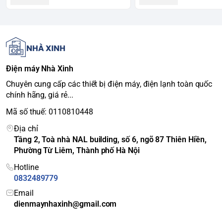
Trọng lượng
Khoảng 50 kg / 55 kg
(Net/Gross)
-
Đèn LED
: Chiếu sáng bên trong,
tăng tính thẩm mỹ và dễ quan
sát. -
Bánh xe
: Chịu lực, dễ dàng
Điện máy Nhà Xinh
di chuyển tủ. -
Khóa cửa an toàn
:
Tiện ích đi kèm
Đảm bảo an toàn cho sản phẩm.
Chuyên cung cấp các thiết bị điện máy, điện lạnh toàn quốc
-
Các kệ có thể điều chỉnh
: Linh
chính hãng, giá rẻ...
hoạt sắp xếp không gian bên
Mã số thuế: 0110810448
trong phù hợp với các loại sản
phẩm khác nhau.
Địa chỉ
Tủ mát Hòa Phát HSR S6242 242L
Tầng 2, Toà nhà NAL building, số 6, ngõ 87 Thiên Hiền,
Đặc điểm tủ mát Hòa
Xuất xứ
Việt Nam
Phường Từ Liêm, Thành phố Hà Nội
Bảo hành
30 tháng
chính hãng
Hotline
Phát HSR D6242 242L
0832489779
Thương hiệu
Hòa Phát (Funiki)
Email
1 cánh dàn đồng:
dienmaynhaxinh@gmail.com