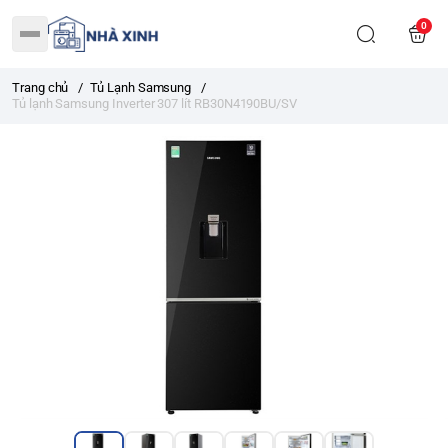
0
Trang chủ
/
Tủ Lạnh Samsung
/
Tủ lạnh Samsung Inverter 307 lít RB30N4190BU/SV