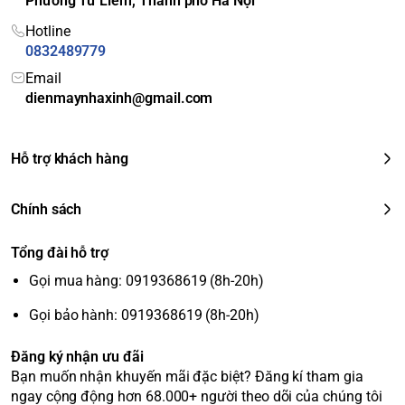
Phường Từ Liêm, Thành phố Hà Nội
Tóm lại, tủ lạnh Samsung RB30N4190BU/SV là một sản
phẩm đáng giá với thiết kế đẹp, tiện ích lấy nước ngoài và
Hotline
các công nghệ làm lạnh tiên tiến, đáp ứng tốt nhu cầu của
0832489779
các gia đình nhỏ.
Email
dienmaynhaxinh@gmail.com
Hỗ trợ khách hàng
Chính sách
Tổng đài hỗ trợ
Gọi mua hàng: 0919368619 (8h-20h)
Gọi bảo hành: 0919368619 (8h-20h)
Đăng ký nhận ưu đãi
Bạn muốn nhận khuyến mãi đặc biệt? Đăng kí tham gia
ngay cộng động hơn 68.000+ người theo dõi của chúng tôi