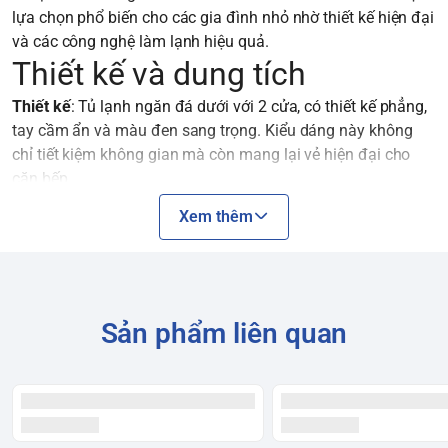
lựa chọn phổ biến cho các gia đình nhỏ nhờ thiết kế hiện đại
và các công nghệ làm lạnh hiệu quả.
Thiết kế và dung tích
Thiết kế
: Tủ lạnh ngăn đá dưới với 2 cửa, có thiết kế phẳng,
tay cầm ẩn và màu đen sang trọng. Kiểu dáng này không
chỉ tiết kiệm không gian mà còn mang lại vẻ hiện đại cho
căn bếp.
Dung tích
: Tổng dung tích sử dụng là
307 lít
, trong đó ngăn
Xem thêm
lạnh là 209 lít và ngăn đá là 98 lít. Đây là dung tích phù hợp
cho gia đình từ 2-3 người.
Ngăn lấy nước ngoài (Non-Plumbing Water Dispenser)
: Tủ
được trang bị ngăn lấy nước mát tiện lợi bên ngoài cửa,
không cần kết nối với nguồn nước. Bạn chỉ cần đổ nước vào
Sản phẩm liên quan
bình chứa, giúp giải khát nhanh chóng và hạn chế thất thoát
hơi lạnh khi mở tủ.
Công nghệ làm lạnh và bảo
quản