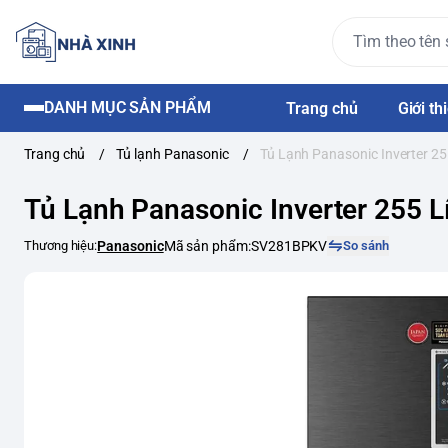
DANH MỤC SẢN PHẨM
Trang chủ
Giới th
Trang chủ
/
Tủ lạnh Panasonic
/
Tủ Lạnh Panasonic Inverter 
Tủ Lạnh Panasonic Inverter 255
Thương hiệu:
Panasonic
Mã sản phẩm:
SV281BPKV
So sánh