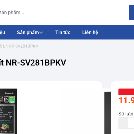
iệu
Sản phẩm
Tin tức
Liên hệ
255 Lít NR-SV281BPKV
 Lít NR-SV281BPKV
11.
Số lượ