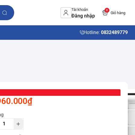
Tài khoản
0
Giỏ hàng
Đăng nhập
Hotline:
0832489779
960.000₫
ng