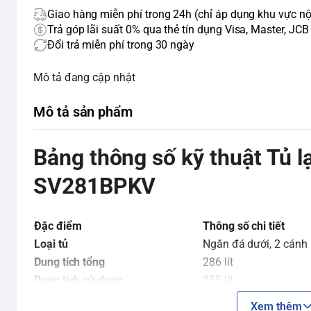
Giao hàng miễn phí trong 24h (chỉ áp dụng khu vực nộ
Trả góp lãi suất 0% qua thẻ tín dụng Visa, Master, JCB
Đổi trả miễn phí trong 30 ngày
Mô tả đang cập nhật
Mô tả sản phẩm
Bảng thông số kỹ thuật Tủ 
SV281BPKV
Đặc điểm
Thông số chi tiết
Loại tủ
Ngăn đá dưới, 2 cánh
Dung tích tổng
286 lít
Dung tích sử dụng
255 lít
Dung tích ngăn lạnh
170 lít
Xem thêm