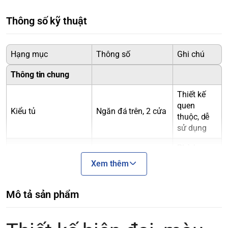
Thông số kỹ thuật
Hạng mục
Thông số
Ghi chú
Thông tin chung
Thiết kế
quen
Kiểu tủ
Ngăn đá trên, 2 cửa
thuộc, dễ
sử dụng
Phù hợp
Dung tích sử dụng
159 lít
cho 2 - 3
Xem thêm
người
Dung tích tổng
166 lít
Mô tả sản phẩm
Dung tích ngăn lạnh
124 lít