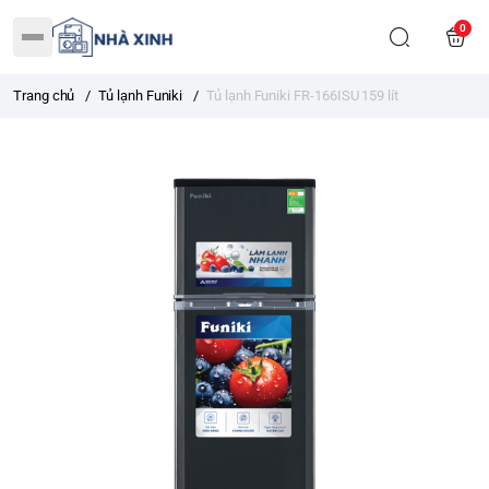
0
Trang chủ
/
Tủ lạnh Funiki
/
Tủ lạnh Funiki FR-166ISU 159 lít