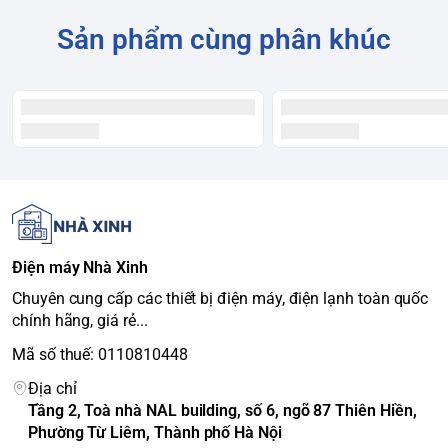
845 x 475 x 448 mm
Sâu)
Sản phẩm cùng phân khúc
Trọng lượng
18 kg
Chất liệu cửa tủ
Thép không gỉ
Chất liệu khay ngăn
Kính cường lực
Màu sắc
Đen
Công nghệ & Tính năng
Công nghệ làm lạnh
Làm lạnh trực tiếp
Công nghệ tiết kiệm điện
Không có công nghệ Inverter
Khay đựng trứng, đèn LED chiếu
Tiện ích khác
sáng
Điện máy Nhà Xinh
Thông số kỹ thuật khác
Công suất tiêu thụ điện
~0.4 kWh/ngày
Chuyên cung cấp các thiết bị điện máy, điện lạnh toàn quốc
chính hãng, giá rẻ...
Loại gas làm lạnh
R600a
Độ ồn
Hoạt động êm ái
Mã số thuế: 0110810448
Địa chỉ
Tầng 2, Toà nhà NAL building, số 6, ngõ 87 Thiên Hiền,
Phường Từ Liêm, Thành phố Hà Nội