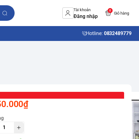
Tài khoản
0
Giỏ hàng
Đăng nhập
Hotline:
0832489779
50.000₫
ng