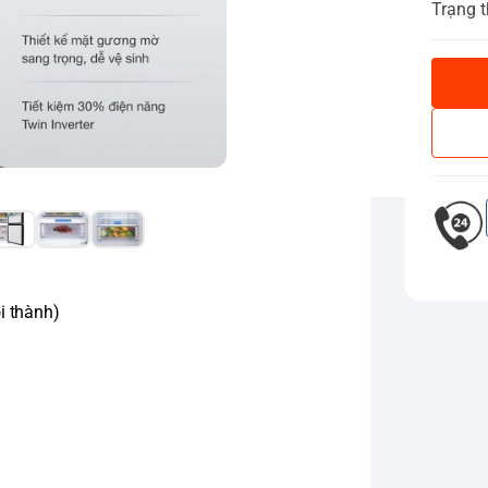
Trạng t
i thành)