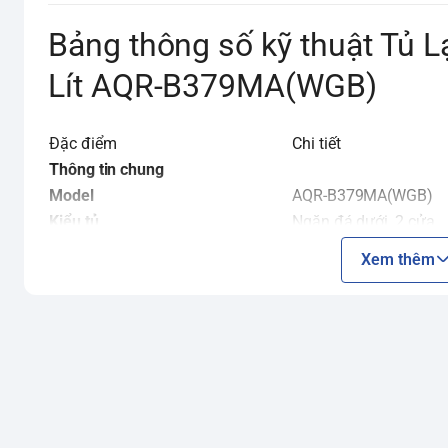
Bảng thông số kỹ thuật Tủ L
Lít AQR-B379MA(WGB)
Đặc điểm
Chi tiết
Thông tin chung
Model
AQR-B379MA(WGB)
Kiểu tủ
Ngăn đá dưới, 2 cửa
Dung tích sử dụng
320 lít
Xem thêm
Dung tích ngăn lạnh
230 lít
Dung tích ngăn đông
90 lít
Số người sử dụng
3 - 4 người
Năm ra mắt
2022
Xuất xứ
Việt Nam
Bảo hành
24 tháng
Thiết kế