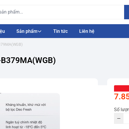
iệu
Sản phẩm
Tin tức
Liên hệ
-B379MA(WGB)
AQR-B379MA(WGB)
7.8
Số lượ