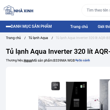
DANH MỤC SẢN PHẨM
Trang chủ
Giới th
Trang chủ
/
Tủ lạnh Aqua
/
Tủ lạnh Aqua Inverter 320 lít AQR
Tủ lạnh Aqua Inverter 320 lít 
Thương hiệu:
Aqua
Mã sản phẩm:
B339MA WGB
So sánh