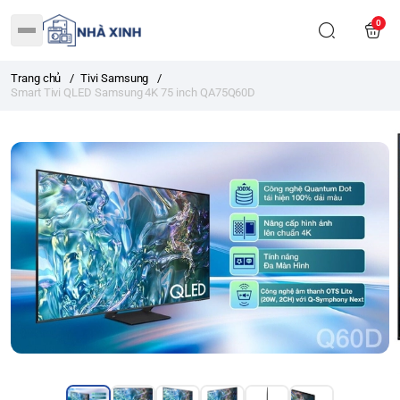
0
Trang chủ
/
Tivi Samsung
/
Smart Tivi QLED Samsung 4K 75 inch QA75Q60D