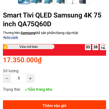
Smart Tivi QLED Samsung 4K 75
inch QA75Q60D
Thương hiệu:
Samsung
Mã sản phẩm:
Đang cập nhật
So sánh
:
:
Vừa mở bán
03
17.350.000₫
Số lượng
Trạng thái
Sẵn trong kho
Thêm vào giỏ