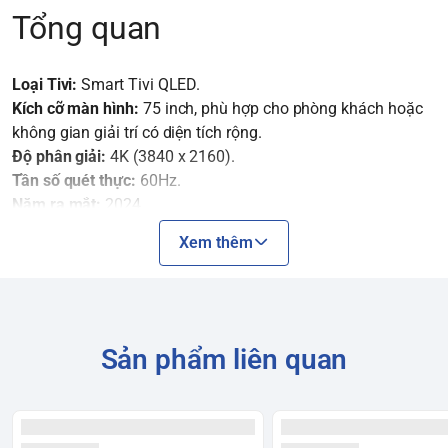
Tổng quan
Loại Tivi:
Smart Tivi QLED.
Kích cỡ màn hình:
75 inch, phù hợp cho phòng khách hoặc
không gian giải trí có diện tích rộng.
Độ phân giải:
4K (3840 x 2160).
Tần số quét thực:
60Hz.
Năm ra mắt:
2024.
Hệ điều hành:
Tizen™ OS.
Xem thêm
Công nghệ hình ảnh
Bộ xử lý Quantum 4K Lite:
"Bộ não" của tivi, giúp nâng cấp
Sản phẩm liên quan
hình ảnh lên gần chuẩn 4K, mang lại màu sắc sống động và
chi tiết rõ nét.
Công nghệ Quantum Dot:
Tái tạo 100% dải màu sắc, mang
lại hình ảnh rực rỡ và sống động ở mọi mức độ sáng.