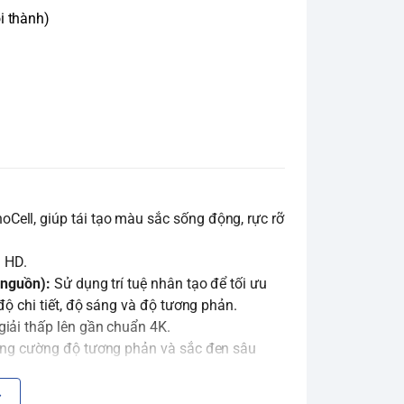
i thành)
ell, giúp tái tạo màu sắc sống động, rực rỡ
l HD.
 nguồn):
Sử dụng trí tuệ nhân tạo để tối ưu
ộ chi tiết, độ sáng và độ tương phản.
iải thấp lên gần chuẩn 4K.
tăng cường độ tương phản và sắc đen sâu
 động.