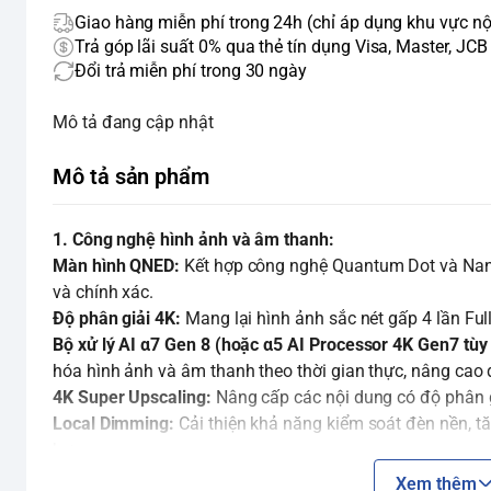
Giao hàng miễn phí trong 24h (chỉ áp dụng khu vực nộ
Trả góp lãi suất 0% qua thẻ tín dụng Visa, Master, JCB
Đổi trả miễn phí trong 30 ngày
Mô tả đang cập nhật
Mô tả sản phẩm
1. Công nghệ hình ảnh và âm thanh:
Màn hình QNED:
Kết hợp công nghệ Quantum Dot và NanoC
và chính xác.
Độ phân giải 4K:
Mang lại hình ảnh sắc nét gấp 4 lần Ful
Bộ xử lý AI α7 Gen 8 (hoặc α5 AI Processor 4K Gen7 tùy
hóa hình ảnh và âm thanh theo thời gian thực, nâng cao đ
4K Super Upscaling:
Nâng cấp các nội dung có độ phân g
Local Dimming:
Cải thiện khả năng kiểm soát đèn nền, 
hơn.
Dynamic QNED Color:
Tái tạo màu sắc tinh khiết và sống
Xem thêm