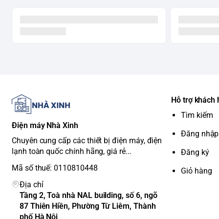
Kho ứng dụng phong phú:
YouTube, Netflix, Galaxy Play, 
3. Thông số kỹ thuật cơ bản:
Loại Tivi:
Smart Tivi QNED
Kích thước màn hình:
43 inch
Độ phân giải:
4K (3840 x 2160 pixels)
Tần số quét:
60 Hz
Công suất loa:
20W
Kích thước có chân đế (Ngang x Cao x Dày):
Khoảng 96.
Hỗ trợ khách
Kích thước không chân đế (Ngang x Cao x Dày):
Khoảng 
Trọng lượng có chân đế:
Khoảng 9.7 kg
Tìm kiếm
Điện máy Nhà Xinh
Trọng lượng không chân đế:
Khoảng 9.3 kg
Đăng nhập
Nơi sản xuất:
Indonesia (tùy thuộc vào thị trường)
Chuyên cung cấp các thiết bị điện máy, điện
lạnh toàn quốc chính hãng, giá rẻ...
Đăng ký
Mã số thuế: 0110810448
Giỏ hàng
Địa chỉ
Tầng 2, Toà nhà NAL building, số 6, ngõ
87 Thiên Hiền, Phường Từ Liêm, Thành
phố Hà Nội