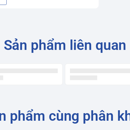
nghiệm âm thanh chân thực và sống động.
hiển thị hình ảnh có độ tương phản và màu
 lịch và sang trọng.
Sản phẩm liên quan
à nhỏ như phòng khách, phòng ngủ hoặc
nh, dễ sử dụng.
ằng giọng nói, tìm kiếm nội dung nhanh chóng.
tìm kiếm bằng giọng nói.
quen sử dụng.
hiết lập chế độ hình ảnh và âm thanh phù
n phẩm cùng phân k
ại lên TV.