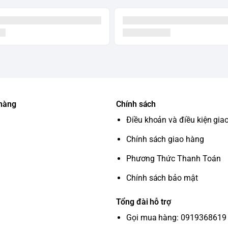
FPT Play, MyTV, VieON, Spotify...
8cm x 63.3cm x 25.7cm
 hàng
Chính sách
96.8cm x 56.5cm x 2.97cm
Điều khoản và điều kiện gia
Chính sách giao hàng
Phương Thức Thanh Toán
Chính sách bảo mật
Tổng đài hỗ trợ
Gọi mua hàng: 0919368619 