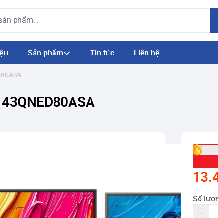
iệu
Sản phẩm
Tin tức
Liên hệ
ED80ASA
ch 43QNED80ASA
13.
Số lượ