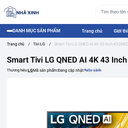
DANH MỤC SẢN PHẨM
Trang chủ
Giới th
Trang chủ
/
Tivi LG
/
Smart Tivi LG QNED AI 4K 43 Inch 43QN
Smart Tivi LG QNED AI 4K 43 In
Thương hiệu:
LG
Mã sản phẩm:
Đang cập nhật
So sánh