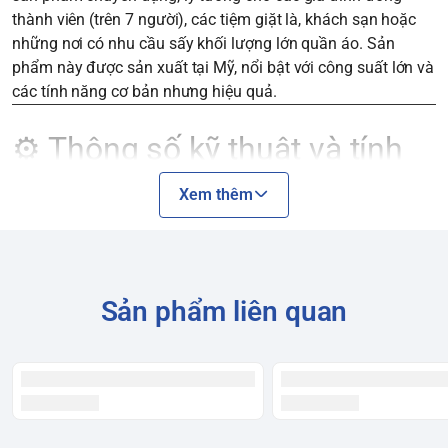
thành viên (trên 7 người), các tiệm giặt là, khách sạn hoặc
những nơi có nhu cầu sấy khối lượng lớn quần áo. Sản
phẩm này được sản xuất tại Mỹ, nổi bật với công suất lớn và
các tính năng cơ bản nhưng hiệu quả.
⚙️ Thông số kỹ thuật và tính
năng nổi bật
Xem thêm
Loại máy sấy:
Sấy thông hơi. Máy hoạt động bằng cách thổi
khí nóng vào lồng sấy để làm khô quần áo và đẩy hơi ẩm ra
ngoài qua một đường ống.
Sản phẩm liên quan
Khối lượng sấy:
15 kg, phù hợp với nhu cầu sấy khối lượng
quần áo cực lớn.
Công suất:
4725W, giúp quần áo khô nhanh chóng.
Hệ thống sấy tự động AutoDry:
Sử dụng cảm biến để đo
lường độ ẩm của quần áo, từ đó tự động ngắt máy khi đồ
đạt đến độ khô mong muốn. Điều này giúp tiết kiệm điện và