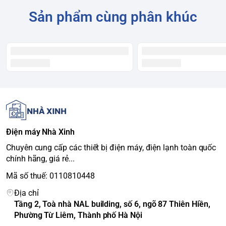
bảo vệ quần áo khỏi bị sấy quá khô.
Sản phẩm cùng phân khúc
Tính năng Wrinkle Shield (Chống nhăn):
Khi chu trình sấy
kết thúc, máy sẽ tiếp tục đảo lồng sấy theo định kỳ để giữ
quần áo không bị nhăn, giúp giảm thời gian là ủi.
Chương trình sấy đa dạng:
Máy có 14 chương trình sấy
chuyên biệt, bao gồm các chế độ sấy đồ nặng, sấy không
nhiệt (sấy gió), sấy nhanh, sấy chống nhăn...
Lồng sấy:
Bằng kim loại phủ sứ Porcelain, hạn chế gỉ sét và
bền bỉ.
Bảng điều khiển:
Dạng núm xoay cơ học, đơn giản và dễ sử
dụng.
Điện máy Nhà Xinh
Chuyên cung cấp các thiết bị điện máy, điện lạnh toàn quốc
👍 Ưu và nhược điểm
chính hãng, giá rẻ...
Mã số thuế: 0110810448
Địa chỉ
Ưu điểm
Tầng 2, Toà nhà NAL building, số 6, ngõ 87 Thiên Hiền,
Phường Từ Liêm, Thành phố Hà Nội