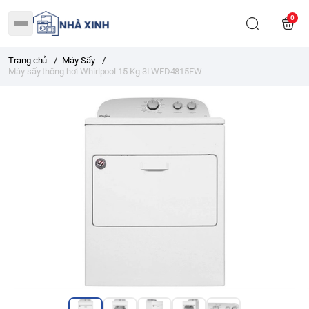
0
Trang chủ
/
Máy Sấy
/
Máy sấy thông hơi Whirlpool 15 Kg 3LWED4815FW