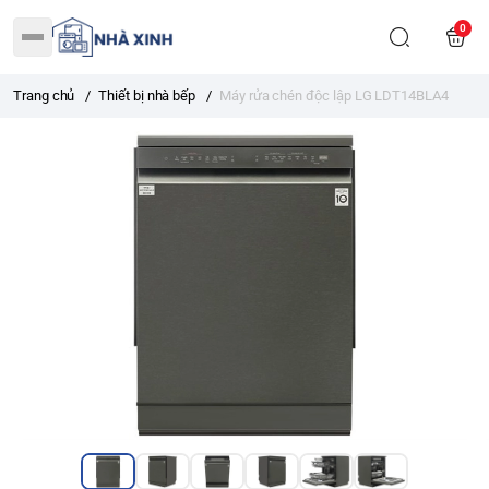
0
Trang chủ
/
Thiết bị nhà bếp
/
Máy rửa chén độc lập LG LDT14BLA4