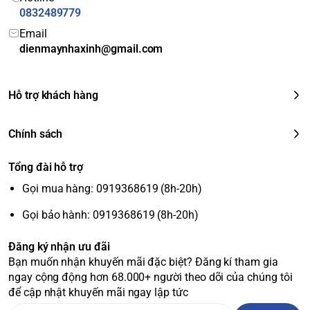
0832489779
Thông số kỹ thuật cơ bản
Email
dienmaynhaxinh@gmail.com
Loại máy
: Máy rửa chén độc lập
Công suất rửa
: 14 bộ đồ ăn châu Âu (3-4 bữa ăn Việt)
Hỗ trợ khách hàng
Độ ồn
: 41 dB
Tiêu thụ nước
: Khoảng
9.6 lít
/lần rửa
Số chương trình
: 10
Chính sách
Chất liệu lồng rửa
: Thép không gỉ
Màu sắc
: Đen
Tổng đài hỗ trợ
Kích thước
: Cao 84.3 cm - Ngang 60 cm - Sâu 60 cm
Gọi mua hàng: 0919368619 (8h-20h)
Xuất xứ
: Hàn Quốc
Gọi bảo hành: 0919368619 (8h-20h)
Bảo hành
: Chính hãng, 24 tháng.
Với sự kết hợp của nhiều công nghệ tiên tiến, LG
Đăng ký nhận ưu đãi
LDT14BLA4 là một trợ thủ đắc lực trong gian bếp, giúp công
Bạn muốn nhận khuyến mãi đặc biệt? Đăng kí tham gia
việc nội trợ trở nên nhẹ nhàng và hiệu quả hơn.
ngay cộng động hơn 68.000+ người theo dõi của chúng tôi
để cập nhật khuyến mãi ngay lập tức