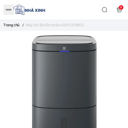
0
Trang chủ
/
Máy hút ẩm Electrolux EDH12TRBD2