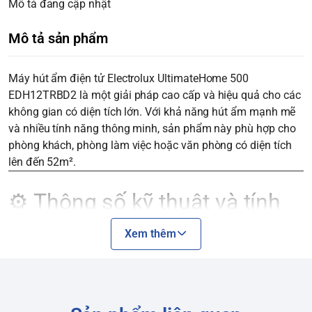
Mô tả đang cập nhật
Mô tả sản phẩm
Máy hút ẩm điện tử Electrolux UltimateHome 500
EDH12TRBD2 là một giải pháp cao cấp và hiệu quả cho các
không gian có diện tích lớn. Với khả năng hút ẩm mạnh mẽ
và nhiều tính năng thông minh, sản phẩm này phù hợp cho
phòng khách, phòng làm việc hoặc văn phòng có diện tích
lên đến 52m².
⚙️ Thông số kỹ thuật và tính
năng nổi bật
Xem thêm
Công suất hút ẩm:
25 lít/ngày (ở điều kiện 30℃, 80% độ
ẩm). Đây là mức công suất rất mạnh, giúp kiểm soát độ ẩm
nhanh chóng và hiệu quả ngay cả trong những ngày nồm