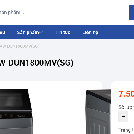
iệu
Sản phẩm
Tin tức
Liên hệ
 kg AW-DUN1800MV(SG)
g AW-DUN1800MV(SG)
7.5
Số lượ
Trạng t