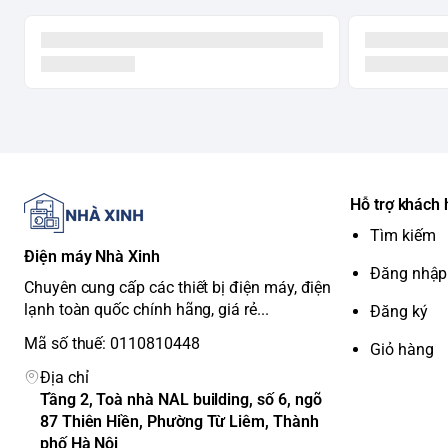
Lồng
Lồng giặt ngôi sao pha lê, chất liệu thép không gỉ.
giặt
Các
chươ
8 chương trình: Giặt thường, Giặt nhanh, Giặt chăn
ng
mỏng, Vệ sinh lồng giặt, Chương trình đã nhớ.
trình
giặt
Tiện
Tự vệ sinh lồng giặt. <br> Khóa trẻ em. <br> Tự khởi
ích
Hỗ trợ khách
Lựa chọn 8 mức nước.
khác
Tìm kiếm
Chất
Điện máy Nhà Xinh
Đăng nhập
liệu &
Chuyên cung cấp các thiết bị điện máy, điện
Vỏ máy:
Kim loại sơn tĩnh điện. <br>
Nắp máy:
Kín
Cấu
lạnh toàn quốc chính hãng, giá rẻ...
Đăng ký
tạo
Mã số thuế: 0110810448
Giỏ hàng
Kích thước & Trọng lượng
Địa chỉ
Tầng 2, Toà nhà NAL building, số 6, ngõ
87 Thiên Hiền, Phường Từ Liêm, Thành
Tiêu chí
Chi tiết
phố Hà Nội