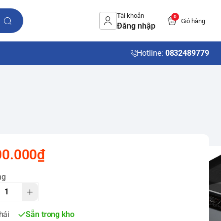
Tài khoản
0
Giỏ hàng
Đăng nhập
Hotline:
0832489779
00.000₫
ng
hái
Sẵn trong kho