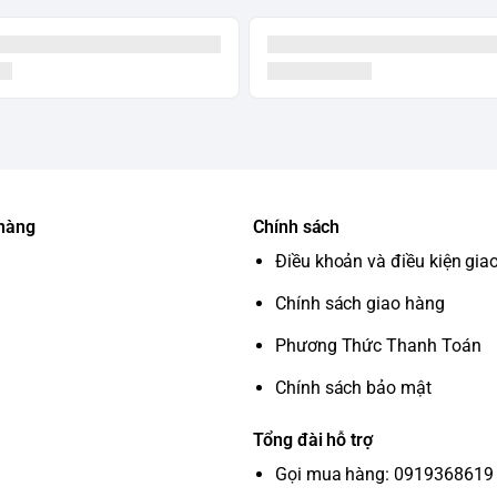
 mền, Giặt đồ Jeans, Giặt đồ dày, Giặt đồ
 động lại khi có điện. <br> Hẹn giờ giặt. <br>
 hàng
Chính sách
Điều khoản và điều kiện gia
Chính sách giao hàng
h cường lực có trợ lực chống kẹt tay.
Phương Thức Thanh Toán
Chính sách bảo mật
Tổng đài hỗ trợ
Gọi mua hàng: 0919368619 