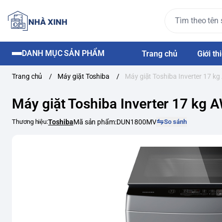
DANH MỤC SẢN PHẨM
Trang chủ
Giới th
Trang chủ
/
Máy giặt Toshiba
/
Máy giặt Toshiba Inverter 17
Máy giặt Toshiba Inverter 17 k
Thương hiệu:
Toshiba
Mã sản phẩm:
DUN1800MV
So sánh