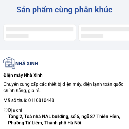
Tiêu chí
Chi tiết
Sản phẩm cùng phân khúc
Loại máy giặt
Lồng đứng, cửa trên
Khối lượng giặt
9.5 kg
Số người sử dụng
4 - 6 người
Kiểu động cơ
Truyền động gián tiếp (dây curoa)
Công nghệ
Có (TD Inverter)
Inverter
Tốc độ quay vắt tối
700 vòng/phút
đa
Nút nhấn có màn hình LED, song ngữ
Bảng điều khiển
Điện máy Nhà Xinh
Anh - Việt
Nơi sản xuất
Việt Nam
Chuyên cung cấp các thiết bị điện máy, điện lạnh toàn quốc
chính hãng, giá rẻ...
Năm ra mắt
2021
Mã số thuế: 0110810448
Công nghệ & Tính năng
Địa chỉ
Tầng 2, Toà nhà NAL building, số 6, ngõ 87 Thiên Hiền,
Phường Từ Liêm, Thành phố Hà Nội
Tiêu chí
Chi tiết