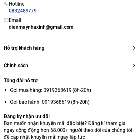
<br>
Hẹn giờ giặt:
Cho phép bạn chủ động cài đặt
Hotline
khác
thời gian giặt. <br>
Tự khởi động lại khi có điện:
0832489779
Khi máy đang hoạt động mà bị mất điện đột ngột,
Email
máy sẽ tự động tiếp tục chu trình giặt.
dienmaynhaxinh@gmail.com
Kích thước & Trọng lượng
Hỗ trợ khách hàng
Tiêu chí
Chi tiết
Kích thước (Cao x Rộng x Sâu)
103.5 cm x 60 cm x 67.5 cm
Chính sách
Trọng lượng
39 kg
Điện áp
220 - 240V/50Hz
Tổng đài hỗ trợ
Gọi mua hàng: 0919368619 (8h-20h)
Gọi bảo hành: 0919368619 (8h-20h)
Đăng ký nhận ưu đãi
Bạn muốn nhận khuyến mãi đặc biệt? Đăng kí tham gia
ngay cộng động hơn 68.000+ người theo dõi của chúng tôi
để cập nhật khuyến mãi ngay lập tức