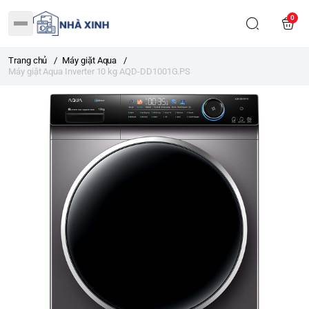
0
Trang chủ
/
Máy giặt Aqua
/
Máy giặt Aqua Inverter 10 kg AQD-DD1001G.PS