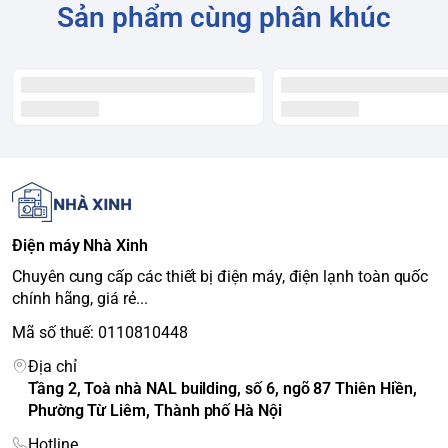
Công nghệ & Tính năng
Sản phẩm cùng phân khúc
Tiê
u
Chi tiết
chí
Cô
ng
Lồng giặt Pillow:
Thiết kế lồng giặt dạng gối giúp bảo vệ
ng
quần áo, tránh làm sờn rách sợi vải. <br>
Mâm giặt
hệ
kháng khuẩn ABT:
Chất liệu đặc biệt tích hợp trên mâm
giặ
giặt giúp kháng khuẩn hiệu quả đến 99.99%. <br>
Ghi
t
nhớ chương trình I-Wash:
Cho phép người dùng lưu lại
Điện máy Nhà Xinh
nổi
chế độ giặt yêu thích để sử dụng cho lần sau.
Chuyên cung cấp các thiết bị điện máy, điện lạnh toàn quốc
bật
chính hãng, giá rẻ...
Cá
Mã số thuế: 0110810448
c
ch
Địa chỉ
ươ
Tầng 2, Toà nhà NAL building, số 6, ngõ 87 Thiên Hiền,
9 chương trình: Giặt tiêu chuẩn, Giặt nhanh, Giặt mạnh,
ng
Phường Từ Liêm, Thành phố Hà Nội
Giặt đồ trẻ em, Vệ sinh lồng giặt, Giặt chăn màn...
trìn
Hotline