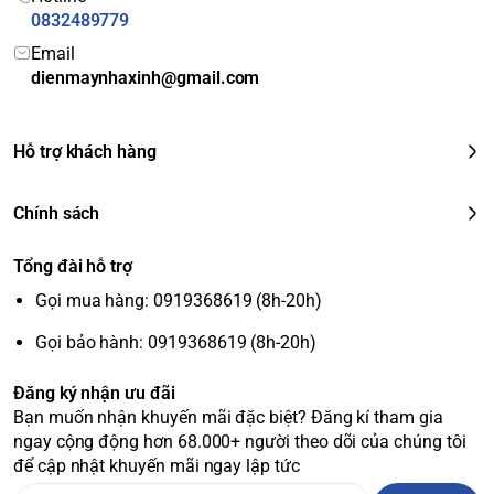
h
0832489779
giặ
Email
t
dienmaynhaxinh@gmail.com
Tiệ
Khóa trẻ em:
An toàn cho gia đình có trẻ nhỏ. <br>
Hẹn
n
giờ giặt:
Cho phép bạn chủ động cài đặt thời gian giặt.
ích
Hỗ trợ khách hàng
<br>
Van sử dụng mực nước thấp:
Giúp tiết kiệm nước
kh
hiệu quả.
ác
Chính sách
Kích thước & Trọng lượng
Tổng đài hỗ trợ
Tiêu chí
Chi tiết
Gọi mua hàng: 0919368619 (8h-20h)
Kích thước (Cao x Rộng x Sâu)
101.5 cm x 56 cm x 63 cm
Gọi bảo hành: 0919368619 (8h-20h)
Trọng lượng
35 kg
Điện áp
220 - 240V/50Hz
Đăng ký nhận ưu đãi
Bạn muốn nhận khuyến mãi đặc biệt? Đăng kí tham gia
ngay cộng động hơn 68.000+ người theo dõi của chúng tôi
để cập nhật khuyến mãi ngay lập tức