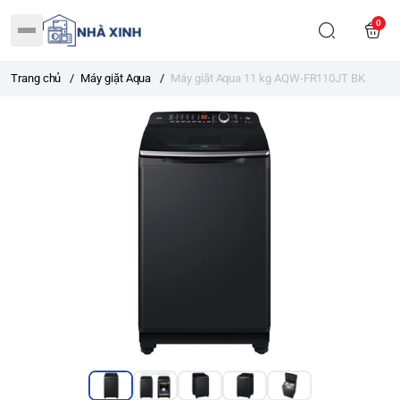
0
Trang chủ
/
Máy giặt Aqua
/
Máy giặt Aqua 11 kg AQW-FR110JT BK