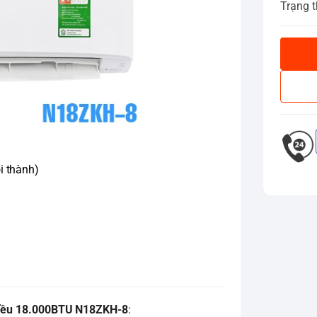
Trạng t
i thành)
hiều 18.000BTU N18ZKH-8
: