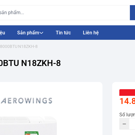
iệu
Sản phẩm
Tin tức
Liên hệ
u 18000BTU N18ZKH-8
000BTU N18ZKH-8
14.
Số lượ