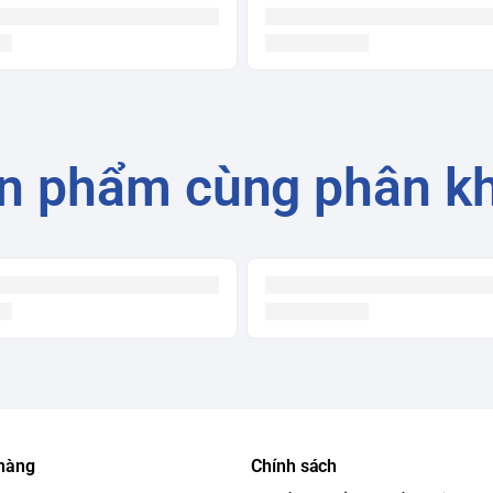
òng.
bằng đồng và cánh tản nhiệt bằng nhôm
ng độ bền cho máy.
tạo cảm giác khô ráo, dễ chịu.
Chế độ ngủ
c độ quạt để đảm bảo giấc ngủ ngon.
Tự khởi
phục các cài đặt đã thiết lập trước đó khi
n phẩm cùng phân k
 hàng
Chính sách