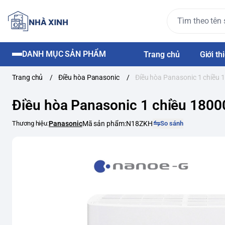
DANH MỤC SẢN PHẨM
Trang chủ
Giới th
Trang chủ
/
Điều hòa Panasonic
/
Điều hòa Panasonic 1 chiề
Điều hòa Panasonic 1 chiều 18
Thương hiệu:
Panasonic
Mã sản phẩm:
N18ZKH
So sánh