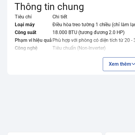
Thông tin chung
Tiêu chí
Chi tiết
Loại máy
Điều hòa treo tường 1 chiều (chỉ làm lạ
Công suất
18.000 BTU (tương đương 2.0 HP)
Phạm vi hiệu quả
Phù hợp với phòng có diện tích từ 20 -
Công nghệ
Tiêu chuẩn (Non-Inverter)
Loại Gas lạnh
R32
Xuất xứ
Indonesia
Xem thêm
Năm ra mắt
2023
Công nghệ & Tính năng nổi 
Tiêu chí
Chi tiết
Powerful (Làm lạnh nhanh):
Tăng tốc độ
Làm lạnh
phòng ngay lập tức khi khởi động.
Luồng 
phối không khí lạnh đều khắp phòng mà k
Công nghệ Nanoe-G:
Phát ra các ion âm 
Lọc không khí