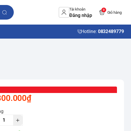
Tài khoản
0
Giỏ hàng
Đăng nhập
Hotline:
0832489779
800.000₫
ng