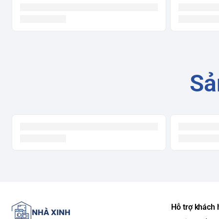
PM2.5, giúp làm sạch không khí trong ph
Dàn nóng chống ăn mòn:
Ống tản nhiệt 
Độ bền
được phủ lớp sơn chống ăn mòn, giúp tă
Chế độ hút ẩm:
Giảm độ ẩm trong phòng, 
đêm yên tĩnh:
Điều chỉnh nhiệt độ và tố
Tiện ích khác
động lại khi có điện:
Máy sẽ tự động khôi 
Sả
có điện trở lại.
Hỗ trợ khách