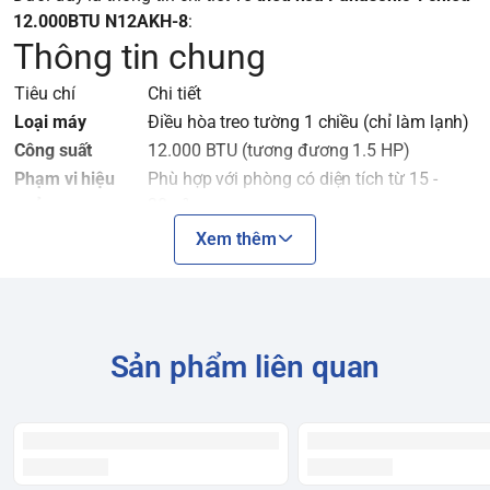
12.000BTU N12AKH-8
:
Thông tin chung
Tiêu chí
Chi tiết
Loại máy
Điều hòa treo tường 1 chiều (chỉ làm lạnh)
Công suất
12.000 BTU (tương đương 1.5 HP)
Phạm vi hiệu
Phù hợp với phòng có diện tích từ 15 -
quả
20m²
Công nghệ
Tiêu chuẩn (Non-Inverter)
Xem thêm
Loại Gas lạnh
R32
Xuất xứ
Indonesia
Năm ra mắt
2025
Sản phẩm liên quan
Công nghệ & Tính năng nổi
bật
Ti
êu