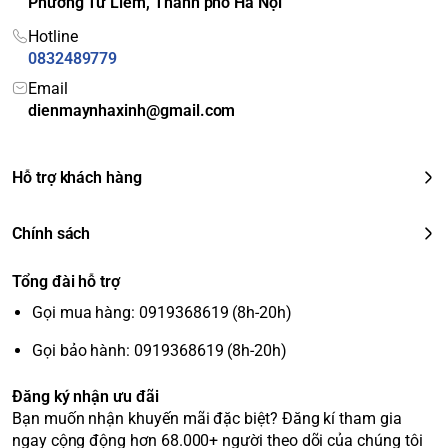
Phường Từ Liêm, Thành phố Hà Nội
Ti
Chế độ hút ẩm:
Giảm độ ẩm trong phòng, tạo cảm giác
Hotline
ện
khô ráo, dễ chịu. <br>
Chế độ ngủ đêm yên tĩnh:
Điều
0832489779
íc
chỉnh nhiệt độ và tốc độ quạt để đảm bảo giấc ngủ
h
ngon. <br>
Tự khởi động lại khi có điện:
Máy sẽ tự động
Email
dienmaynhaxinh@gmail.com
kh
khôi phục các cài đặt đã thiết lập trước đó khi có điện trở
ác
lại.
Hỗ trợ khách hàng
Chính sách
Tổng đài hỗ trợ
Gọi mua hàng: 0919368619 (8h-20h)
Gọi bảo hành: 0919368619 (8h-20h)
Đăng ký nhận ưu đãi
Bạn muốn nhận khuyến mãi đặc biệt? Đăng kí tham gia
ngay cộng động hơn 68.000+ người theo dõi của chúng tôi