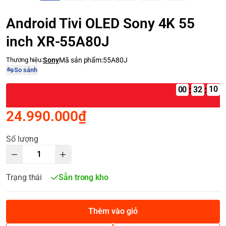
Android Tivi OLED Sony 4K 55
inch XR-55A80J
Thương hiệu:
Sony
Mã sản phẩm:
55A80J
So sánh
:
:
00
24.990.000₫
Số lượng
Trạng thái
Sẵn trong kho
Thêm vào giỏ