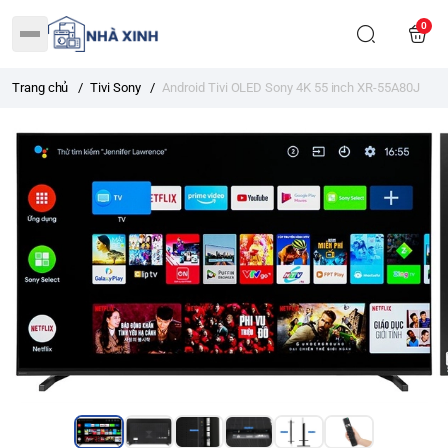
0
Trang chủ
/
Tivi Sony
/
Android Tivi OLED Sony 4K 55 inch XR-55A80J