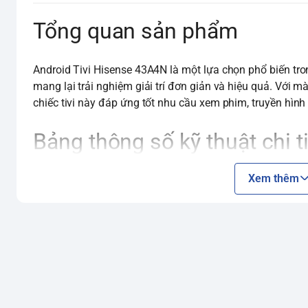
Tổng quan sản phẩm
Android Tivi Hisense 43A4N là một lựa chọn phổ biến trong
mang lại trải nghiệm giải trí đơn giản và hiệu quả. Với m
chiếc tivi này đáp ứng tốt nhu cầu xem phim, truyền hình
Bảng thông số kỹ thuật chi t
Xem thêm
Đặc điểm
Thông số kỹ thuật chi tiết
Màn hình
Kích thước
43 inch
Độ phân giải
Full HD (1920 x 1080 pixel)
Tần số quét
60Hz
Công nghệ hình ảnh
Natural Colour Enhancer, Noise
Tấm nền
LED nền (Direct LED)
Hệ điều hành & Ứng