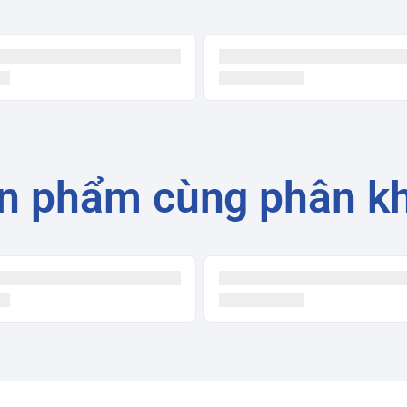
oogle Play Store
omecast, Lệnh giọng nói trên remote
n phẩm cùng phân k
 cổng USB, 1 cổng Optical, 1 cổng Composite