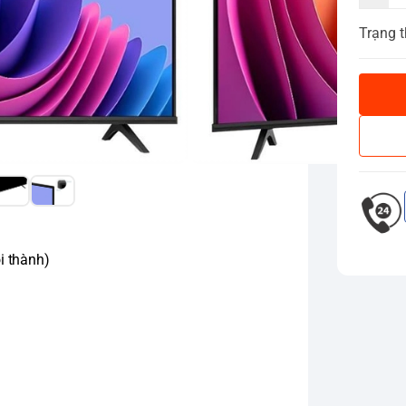
Trạng t
i thành)