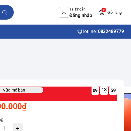
Tài khoản
0
Giỏ hàng
Đăng nhập
Hotline:
0832489779
:
:
Vừa mở bán
09
00.000₫
ng