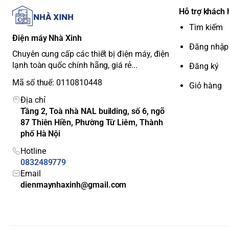
Chân đế
Nhựa
Hỗ trợ khách
Xuất sang Trang tính
Tìm kiếm
Điện máy Nhà Xinh
Điểm nổi bật và đánh giá
Đăng nhập
Chuyên cung cấp các thiết bị điện máy, điện
lạnh toàn quốc chính hãng, giá rẻ...
Đăng ký
Hệ điều hành Android TV:
Đây là điểm mạnh lớn nhất củ
Mã số thuế: 0110810448
Giỏ hàng
thân thiện, dễ sử dụng, và đặc biệt là kho ứng dụng khổng
Địa chỉ
nhiều ứng dụng giải trí và tiện ích.
Tầng 2, Toà nhà NAL building, số 6, ngõ
Hình ảnh Full HD sắc nét:
Với độ phân giải Full HD, tivi m
87 Thiên Hiền, Phường Từ Liêm, Thành
xem phim và các chương trình truyền hình một cách tho
phố Hà Nội
giúp cải thiện màu sắc, mang lại hình ảnh sống động hơn
Hotline
Tiện ích thông minh:
Tivi tích hợp
trợ lý ảo Google Assis
0832489779
nói thông qua remote. Tính năng
Chromecast
giúp truyền
Email
dàng.
dienmaynhaxinh@gmail.com
Âm thanh sống động:
Với tổng công suất loa
16W
và cô
rõ ràng, đủ sức lấp đầy không gian phòng ngủ hoặc phò