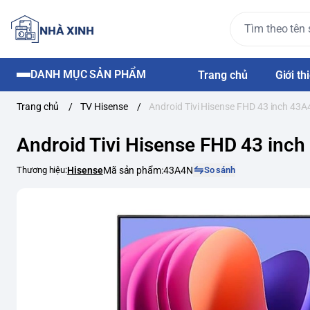
DANH MỤC SẢN PHẨM
Trang chủ
Giới th
Trang chủ
/
TV Hisense
/
Android Tivi Hisense FHD 43 inch 43
Android Tivi Hisense FHD 43 inc
Thương hiệu:
Hisense
Mã sản phẩm:
43A4N
So sánh