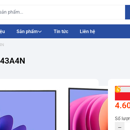
iệu
Sản phẩm
Tin tức
Liên hệ
A4N
h 43A4N
4.6
Số lượ