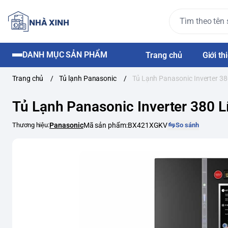
DANH MỤC SẢN PHẨM
Trang chủ
Giới th
Trang chủ
/
Tủ lạnh Panasonic
/
Tủ Lạnh Panasonic Inverter 
Tủ Lạnh Panasonic Inverter 380
Thương hiệu:
Panasonic
Mã sản phẩm:
BX421XGKV
So sánh