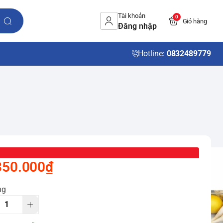
Tài khoản
0
Giỏ hàng
Đăng nhập
Hotline:
0832489779
350.000₫
ng