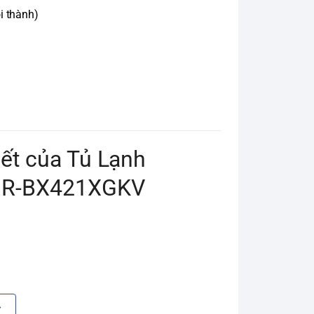
i thành)
iết của Tủ Lạnh
t NR-BX421XGKV