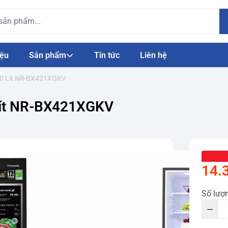
iệu
Sản phẩm
Tin tức
Liên hệ
380 Lít NR-BX421XGKV
 Lít NR-BX421XGKV
14.
Số lượ