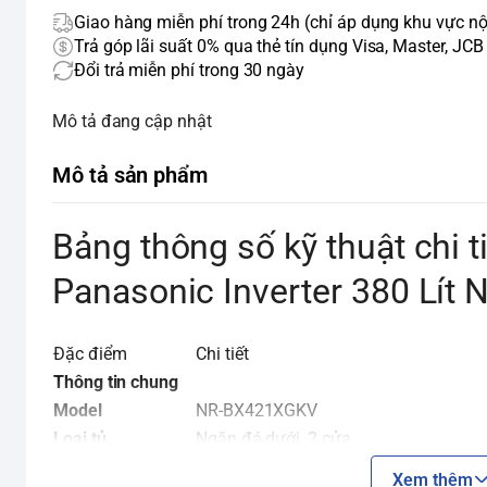
Giao hàng miễn phí trong 24h (chỉ áp dụng khu vực nộ
Trả góp lãi suất 0% qua thẻ tín dụng Visa, Master, JCB
Đổi trả miễn phí trong 30 ngày
Mô tả đang cập nhật
Mô tả sản phẩm
Bảng thông số kỹ thuật chi t
Panasonic Inverter 380 Lí
Đặc điểm
Chi tiết
Thông tin chung
Model
NR-BX421XGKV
Loại tủ
Ngăn đá dưới, 2 cửa
Dung tích sử dụng
380 lít
Xem thêm