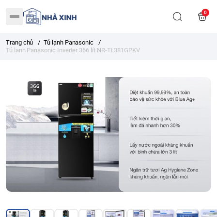
0
Trang chủ
/
Tủ lạnh Panasonic
/
Tủ lạnh Panasonic Inverter 366 lít NR-TL381GPKV