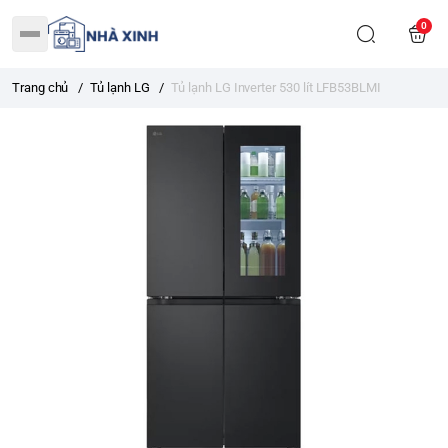
0
Trang chủ
/
Tủ lạnh LG
/
Tủ lạnh LG Inverter 530 lít LFB53BLMI