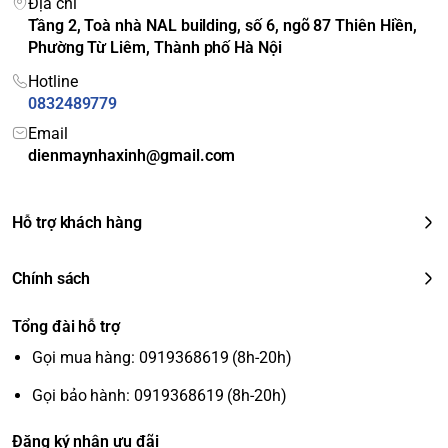
Địa chỉ
quản
Ngăn rau củ
Moist Balance Crisper
Tầng 2, Toà nhà NAL building, số 6, ngõ 87 Thiên Hiền,
Kháng khuẩn, khử
Bộ lọc 5 lớp Hygiene Fresh+™
Phường Từ Liêm, Thành phố Hà Nội
mùi
Hotline
Tiện ích & Tính
0832489779
năng thông minh
Email
Lấy nước ngoài
Không
dienmaynhaxinh@gmail.com
Làm đá tự động
Có (Hệ thống
Spaceplus™ Ice System
)
Làm đông nhanh
Có (
Express Freeze
)
Chuông báo khi
Hỗ trợ khách hàng
Có
quên đóng cửa
Bảng điều khiển
Cảm ứng bên ngoài cửa tủ
Chính sách
Tính năng thông
LG ThinQ
(Kết nối Wi-Fi), Chẩn đoán lỗi
minh
thông minh
Smart Diagnosis™
Tổng đài hỗ trợ
Thông số kỹ thuật
Gọi mua hàng: 0919368619 (8h-20h)
khác
Điện năng tiêu thụ
Khoảng 479 kWh/năm (4 sao)
Gọi bảo hành: 0919368619 (8h-20h)
Gas làm lạnh
R600a
Đóng tuyết
Không đóng tuyết
Đăng ký nhận ưu đãi