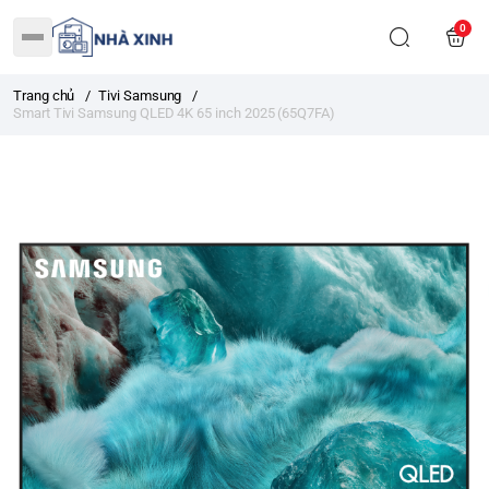
0
Trang chủ
/
Tivi Samsung
/
Smart Tivi Samsung QLED 4K 65 inch 2025 (65Q7FA)