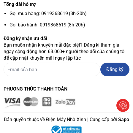
Tổng đài hỗ trợ
trời hoặc ánh sáng trong nhà để sạc, không cần dùng pin,
Gọi mua hàng: 0919368619 (8h-20h)
rất thân thiện với môi trường.
Gaming Hub:
Nền tảng chơi game đám mây tích hợp, cho
Gọi bảo hành: 0919368619 (8h-20h)
phép bạn chơi game trực tuyến mà không cần máy chơi
game chuyên dụng.
Đăng ký nhận ưu đãi
Kết nối không dây:
Hỗ trợ AirPlay 2, Screen Mirroring và Tap
Bạn muốn nhận khuyến mãi đặc biệt? Đăng kí tham gia
View, giúp bạn trình chiếu màn hình điện thoại lên tivi một
ngay cộng động hơn 68.000+ người theo dõi của chúng tôi
cách dễ dàng.
để cập nhật khuyến mãi ngay lập tức
SmartThings:
Ứng dụng giúp bạn kết nối và quản lý các
Đăng ký
thiết bị thông minh khác trong nhà.
PHƯƠNG THỨC THANH TOÁN
Bản quyền thuộc về Điện Máy Nhà Xinh | Cung cấp bởi
Sapo