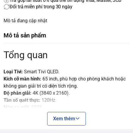
Trả góp lãi suất 0% qua thẻ tín dụng Visa, Master, JCB
Đổi trả miễn phí trong 30 ngày
Mô tả đang cập nhật
Mô tả sản phẩm
Tổng quan
Loại Tivi:
Smart Tivi QLED.
Kích cỡ màn hình:
65 inch, phù hợp cho phòng khách hoặc
không gian giải trí có diện tích rộng.
Độ phân giải:
4K (3840 x 2160).
Tần số quét thực:
120Hz.
Năm ra mắt:
2025.
Hệ điều hành:
Tizen™ OS.
Xem thêm
Công nghệ hình ảnh