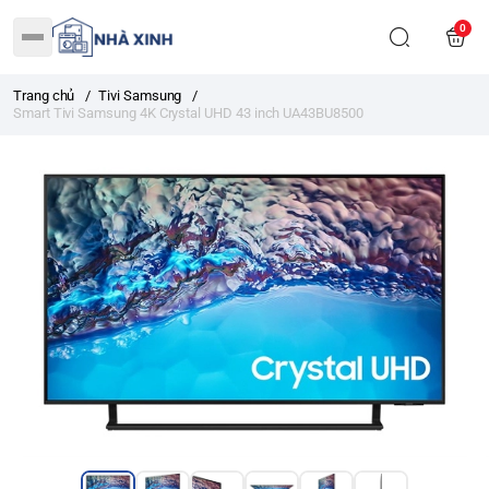
0
Trang chủ
/
Tivi Samsung
/
Smart Tivi Samsung 4K Crystal UHD 43 inch UA43BU8500