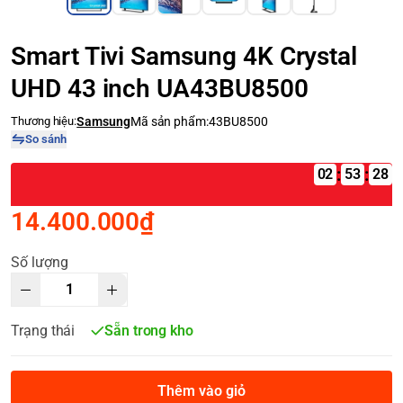
Smart Tivi Samsung 4K Crystal
UHD 43 inch UA43BU8500
Thương hiệu:
Samsung
Mã sản phẩm:
43BU8500
So sánh
:
:
02
14.400.000₫
Số lượng
Trạng thái
Sẵn trong kho
Thêm vào giỏ