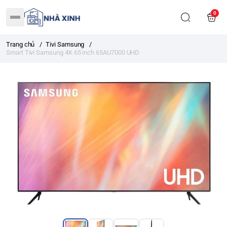
0
Trang chủ
/
Tivi Samsung
/
Smart Tivi Samsung 4K 65 inch 65AU7000 UHD