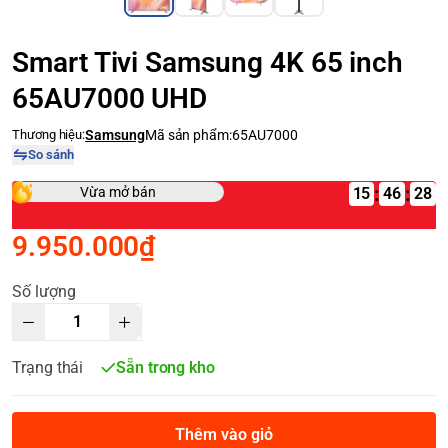
Smart Tivi Samsung 4K 65 inch
65AU7000 UHD
Thương hiệu:
Samsung
Mã sản phẩm:
65AU7000
So sánh
:
:
Vừa mở bán
15
9.950.000₫
Số lượng
Trạng thái
Sẵn trong kho
Thêm vào giỏ