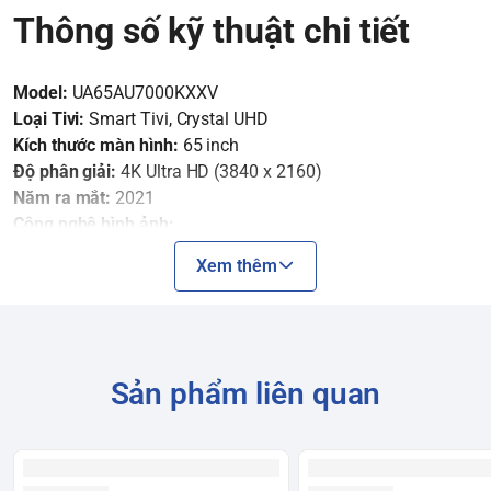
Thông số kỹ thuật chi tiết
Model:
UA65AU7000KXXV
Loại Tivi:
Smart Tivi, Crystal UHD
Kích thước màn hình:
65 inch
Độ phân giải:
4K Ultra HD (3840 x 2160)
Năm ra mắt:
2021
Công nghệ hình ảnh:
Bộ xử lý Crystal 4K:
Tự động nâng cấp hình ảnh lên gần
Xem thêm
chuẩn 4K, tối ưu hóa màu sắc.
PurColor:
Tái hiện dải màu rộng lớn, mang lại hình ảnh sống
động và tự nhiên.
HDR (HDR10+, HLG):
Tăng cường độ tương phản, hiển thị
chi tiết ở vùng sáng và vùng tối.
Sản phẩm liên quan
Motion Xcelerator:
Giúp hình ảnh chuyển động mượt mà
hơn, giảm thiểu hiện tượng mờ nhòe.
UHD Dimming:
Tối ưu hóa màu sắc, độ nét và độ tương
phản.