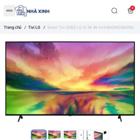
0
Trang chủ
/
Tivi LG
/
Smart Tivi QNED LG AI 4K 86 inch 86QNED80SRA