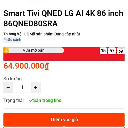
Smart Tivi QNED LG AI 4K 86 inch
86QNED80SRA
Thương hiệu:
LG
Mã sản phẩm:
Đang cập nhật
So sánh
:
:
Vừa mở bán
15
64.900.000₫
Số lượng
Trạng thái
Sẵn trong kho
Thêm vào giỏ