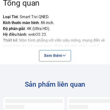
Tổng quan
Loại Tivi
: Smart Tivi QNED.
Kích thước màn hình
: 86 inch.
Độ phân giải
: 4K (Ultra HD).
Hệ điều hành
: webOS 23.
Thiết kế
: Màn hình phẳng với viền siêu mỏng, mang đến vẻ
ngoài hiện đại và sang trọng. Chân đế chắc chắn có thể
tháo rời để treo tường.
Xem thêm
Công nghệ hình ảnh
Công nghệ màn hình
:
QNED Color Pro
- sự kết hợp giữa
Sản phẩm liên quan
công nghệ chấm lượng tử Quantum Dot và NanoCell, mang
lại dải màu sắc rộng, sống động và thuần khiết.
Bộ xử lý
:
α7 AI Processor 4K Gen6
. Đây là một bộ xử lý
mạnh mẽ, sử dụng trí tuệ nhân tạo để tối ưu hóa hình ảnh
và âm thanh.