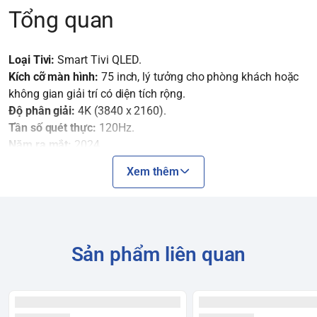
Tổng quan
Loại Tivi:
Smart Tivi QLED.
Kích cỡ màn hình:
75 inch, lý tưởng cho phòng khách hoặc
không gian giải trí có diện tích rộng.
Độ phân giải:
4K (3840 x 2160).
Tần số quét thực:
120Hz.
Năm ra mắt:
2024.
Hệ điều hành:
Tizen™ OS.
Xem thêm
Công nghệ hình ảnh
Bộ xử lý AI Neural Quantum 4K:
"Bộ não" của tivi, sử dụng
Sản phẩm liên quan
trí tuệ nhân tạo (AI) để phân tích và tối ưu hóa từng khung
hình, nâng cấp nội dung có độ phân giải thấp lên gần chuẩn
4K một cách thông minh.
Quantum Dot:
Tái tạo 100% dải màu sắc, mang lại hình ảnh