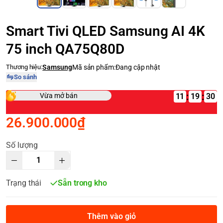
Smart Tivi QLED Samsung AI 4K
75 inch QA75Q80D
Thương hiệu:
Samsung
Mã sản phẩm:
Đang cập nhật
So sánh
:
:
Vừa mở bán
11
26.900.000₫
Số lượng
Trạng thái
Sẵn trong kho
Thêm vào giỏ