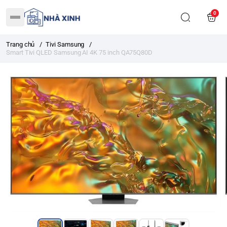
0
Trang chủ
/
Tivi Samsung
/
Smart Tivi QLED Samsung AI 4K 75 inch QA75Q80D