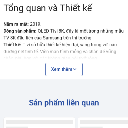
Tổng quan và Thiết kế
Năm ra mắt:
2019.
Dòng sản phẩm:
QLED Tivi 8K, đây là một trong những mẫu
TV 8K đầu tiên của Samsung trên thị trường.
Thiết kế:
Tivi sở hữu thiết kế hiện đại, sang trọng với các
đường nét tinh tế. Viền màn hình mỏng và chân đế vững
chắc, phù hợp với các không gian nội thất rộng.
Xem thêm
Công nghệ Hình ảnh
Độ phân giải:
8K (7680 x 4320 pixel)
, với hơn 33 triệu điểm
ảnh, mang lại hình ảnh siêu sắc nét và chi tiết gấp 4 lần so
Sản phẩm liên quan
với TV 4K.
Bộ xử lý:
Quantum Processor 8K
. Đây là bộ xử lý mạnh mẽ
sử dụng trí tuệ nhân tạo (AI) để phân tích nội dung đầu vào
và nâng cấp hình ảnh lên gần chuẩn 8K, dù nội dung gốc là