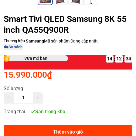
Smart Tivi QLED Samsung 8K 55
inch QA55Q900R
Thương hiệu:
Samsung
Mã sản phẩm:
Đang cập nhật
So sánh
:
:
Vừa mở bán
14
15.990.000₫
Số lượng
Trạng thái
Sẵn trong kho
Thêm vào giỏ