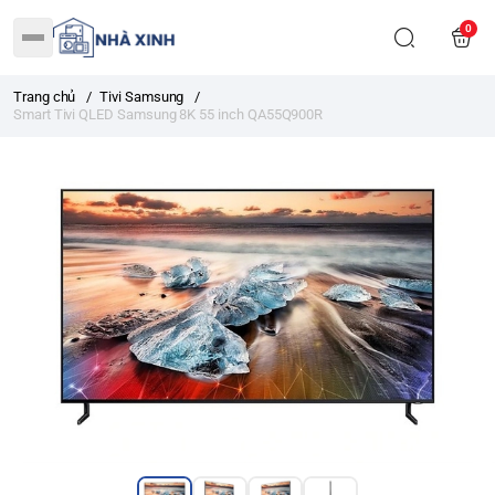
0
Trang chủ
/
Tivi Samsung
/
Smart Tivi QLED Samsung 8K 55 inch QA55Q900R