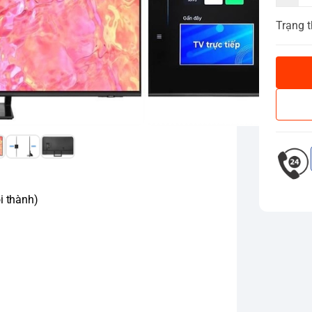
Trạng t
i thành)