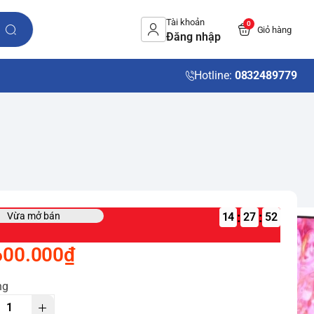
Tài khoản
0
Giỏ hàng
Đăng nhập
Hotline:
0832489779
:
:
Vừa mở bán
14
600.000₫
ng