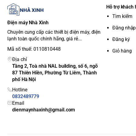
Hệ điều hành Tizen™:
Giao diện trực quan, dễ sử dụng, 
Hỗ trợ khách
Netflix, FPT Play, VieON,...
Điều khiển giọng nói:
Hỗ trợ tìm kiếm bằng giọng nói tiến
Tìm kiếm
Điện máy Nhà Xinh
SolarCell Remote:
Điều khiển từ xa sử dụng năng lượng m
Đăng nhập
không cần dùng pin, rất thân thiện với môi trường.
Chuyên cung cấp các thiết bị điện máy, điện
Gaming Hub:
Nền tảng tổng hợp các game trên nền tản
lạnh toàn quốc chính hãng, giá rẻ...
Đăng ký
cần máy chơi game chuyên dụng.
Mã số thuế: 0110810448
Giỏ hàng
Kết nối không dây:
Hỗ trợ AirPlay 2, Screen Mirroring và 
thoại lên tivi một cách dễ dàng.
Địa chỉ
Tầng 2, Toà nhà NAL building, số 6, ngõ
87 Thiên Hiền, Phường Từ Liêm, Thành
phố Hà Nội
Hotline
0832489779
Email
dienmaynhaxinh@gmail.com