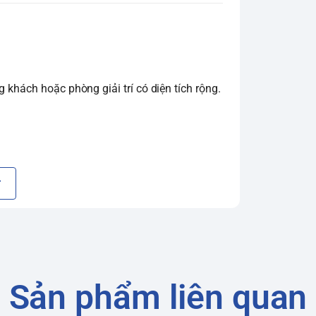
 khách hoặc phòng giải trí có diện tích rộng.
 này tái tạo 100% dải màu sắc, mang lại
 lượng thấp lên gần chuẩn 4K bằng trí tuệ
Sản phẩm liên quan
hợp với nội dung hiển thị, giúp cải thiện độ