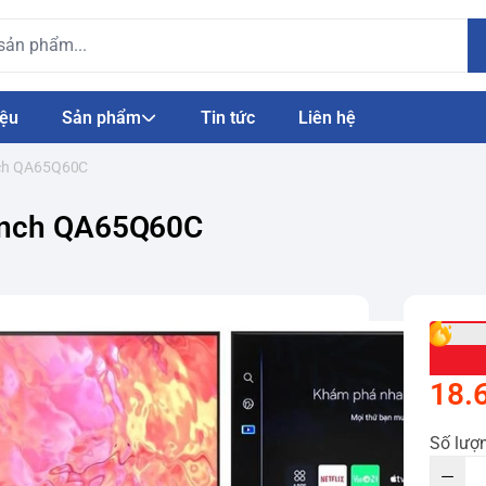
iệu
Sản phẩm
Tin tức
Liên hệ
nch QA65Q60C
 inch QA65Q60C
18.
Số lượ