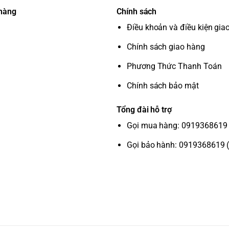
với kho ứng dụng phong phú như YouTube,
 hàng
Chính sách
g Việt trên YouTube.
Điều khoản và điều kiện gia
ặt trời hoặc ánh sáng trong nhà để sạc,
Chính sách giao hàng
g đám mây, giúp bạn chơi game mà không
Phương Thức Thanh Toán
Chính sách bảo mật
Tap View, giúp bạn trình chiếu màn hình điện
Tổng đài hỗ trợ
Gọi mua hàng: 0919368619 
Gọi bảo hành: 0919368619 