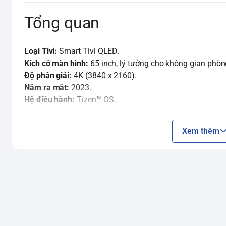
Tổng quan
Loại Tivi:
Smart Tivi QLED.
Kích cỡ màn hình:
65 inch, lý tưởng cho không gian phòng
Độ phân giải:
4K (3840 x 2160).
Năm ra mắt:
2023.
Hệ điều hành:
Tizen™ OS.
Công nghệ hình ảnh
Xem thêm
Công nghệ Quantum Dot:
"Lõi" của dòng QLED, công nghệ
hình ảnh rực rỡ và sống động ở mọi mức độ sáng.
Bộ xử lý Quantum 4K Lite:
Nâng cấp các nội dung có chất
nhân tạo (AI), giúp hình ảnh sắc nét và chi tiết hơn.
Công nghệ Dual LED:
Tối ưu hóa tông màu đèn nền để phù 
tương phản một cách hiệu quả.