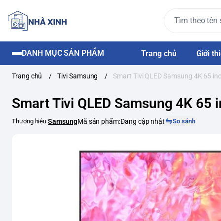
DANH MỤC SẢN PHẨM
Trang chủ
Giới th
Trang chủ
/
Tivi Samsung
/
Smart Tivi QLED Samsung 4K 65 i
Smart Tivi QLED Samsung 4K 65
Thương hiệu:
Samsung
Mã sản phẩm:
Đang cập nhật
So sánh