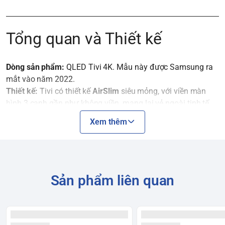
Tổng quan và Thiết kế
Dòng sản phẩm:
QLED Tivi 4K. Mẫu này được Samsung ra
mắt vào năm 2022.
Thiết kế:
Tivi có thiết kế
AirSlim
siêu mỏng, với viền màn
hình 3 cạnh gần như không viền, mang lại vẻ ngoài tinh tế
và sang trọng. Kích thước 50 inch rất phù hợp với các không
Xem thêm
gian phòng khách hoặc phòng ngủ vừa và nhỏ. Chân đế chữ
L vững chắc, có thể điều chỉnh độ cao linh hoạt.
Công nghệ Hình ảnh
Sản phẩm liên quan
Độ phân giải:
4K (Ultra HD)
, cho hình ảnh sắc nét gấp 4 lần
so với Full HD.
Tấm nền QLED:
Sử dụng công nghệ chấm lượng tử