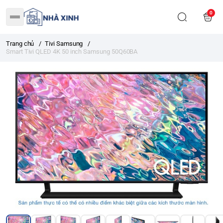
0
Trang chủ
/
Tivi Samsung
/
Smart Tivi QLED 4K 50 inch Samsung 50Q60BA