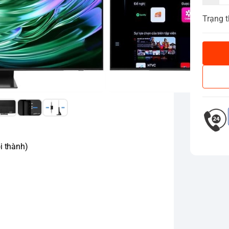
Trạng t
i thành)