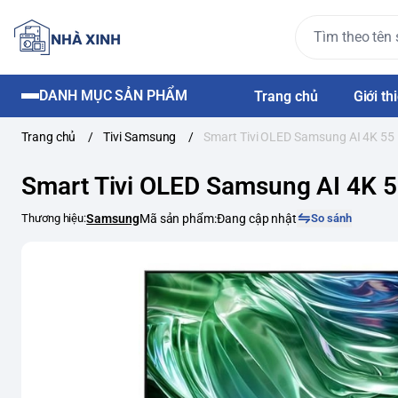
DANH MỤC SẢN PHẨM
Trang chủ
Giới th
Trang chủ
/
Tivi Samsung
/
Smart Tivi OLED Samsung AI 4K 55
Smart Tivi OLED Samsung AI 4K 
Thương hiệu:
Samsung
Mã sản phẩm:
Đang cập nhật
So sánh