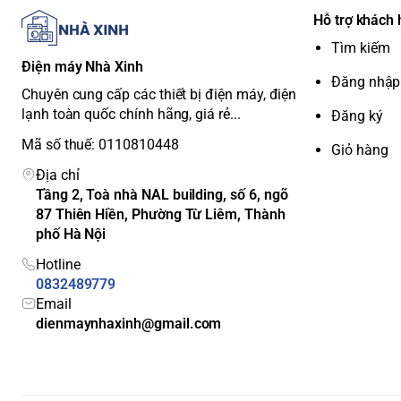
Active Voice Amplifier (AVA):
Tăng cường âm lượng hội th
Hỗ trợ khách
ngay cả khi có tiếng ồn xung quanh.
Tìm kiếm
Điện máy Nhà Xinh
Tiện ích và tính năng thông
Đăng nhập
Chuyên cung cấp các thiết bị điện máy, điện
lạnh toàn quốc chính hãng, giá rẻ...
Đăng ký
Hệ điều hành Tizen™:
Giao diện thân thiện, dễ sử dụng 
Mã số thuế: 0110810448
Giỏ hàng
YouTube, FPT Play, VieON...
Điều khiển giọng nói:
Hỗ trợ tìm kiếm bằng giọng nói tiến
Địa chỉ
Tầng 2, Toà nhà NAL building, số 6, ngõ
Bixby.
87 Thiên Hiền, Phường Từ Liêm, Thành
Gaming Hub:
Nền tảng chơi game đám mây, cho phép bạ
phố Hà Nội
chơi game.
Điều khiển từ xa SolarCell Remote:
Sử dụng năng lượng m
Hotline
giúp bảo vệ môi trường.
0832489779
Tính năng khác:
Chiếu màn hình điện thoại lên tivi qua
A
Email
dienmaynhaxinh@gmail.com
đôi màn hình để xem nhiều nội dung cùng lúc).
Thiết kế