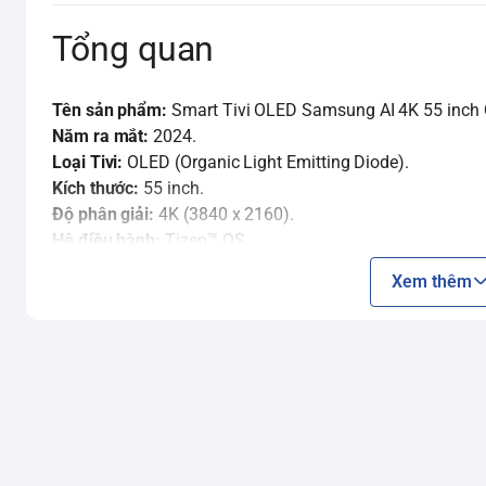
Tổng quan
Tên sản phẩm:
Smart Tivi OLED Samsung AI 4K 55 inch
Năm ra mắt:
2024.
Loại Tivi:
OLED (Organic Light Emitting Diode).
Kích thước:
55 inch.
Độ phân giải:
4K (3840 x 2160).
Hệ điều hành:
Tizen™ OS.
Sản xuất tại:
Việt Nam.
Xem thêm
Công nghệ hình ảnh
Tấm nền OLED:
Mỗi điểm ảnh có khả năng tự phát sáng và
và độ tương phản vô hạn, mang lại hình ảnh sâu và chân
Bộ xử lý AI NQ4 Gen2:
Đây là bộ xử lý mạnh mẽ sử dụng t
chuẩn 4K, tối ưu hóa màu sắc, độ tương phản và chi tiết.