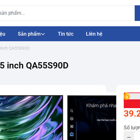
iệu
Sản phẩm
Tin tức
Liên hệ
 inch QA55S90D
55 inch QA55S90D
39.
Số lượ