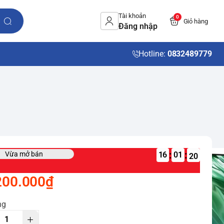
Tài khoản
0
Giỏ hàng
Đăng nhập
Hotline:
0832489779
:
:
Vừa mở bán
16
200.000₫
ng