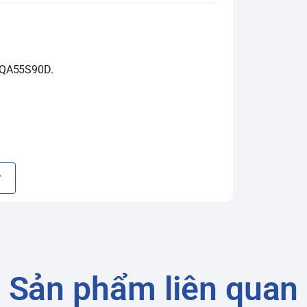
 QA55S90D.
 bật/tắt độc lập, tạo ra màu đen tuyệt đối
 thực.
Sản phẩm liên quan
rí tuệ nhân tạo để nâng cấp hình ảnh lên