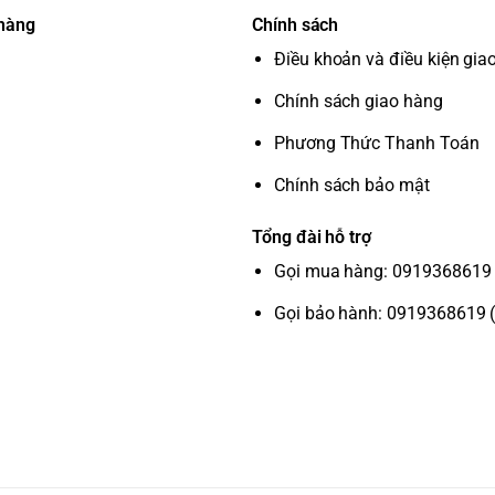
oại, giúp bạn nghe rõ lời thoại trong phim
 hàng
Chính sách
Điều khoản và điều kiện gia
 minh
Chính sách giao hàng
Phương Thức Thanh Toán
cùng kho ứng dụng đa dạng như Netflix,
Chính sách bảo mật
g Việt trên YouTube và tích hợp trợ lý ảo
Tổng đài hỗ trợ
n chơi game trực tuyến mà không cần máy
Gọi mua hàng: 0919368619 
Gọi bảo hành: 0919368619 
ặt trời hoặc ánh sáng trong nhà để sạc,
irPlay 2
hoặc
SmartThings
,
Multi View
(chia