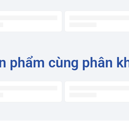
ng nghệ OLED và Quantum Dot, tivi này có
sống động.
ặc biệt trong phim hành động hay game, trở
cer
, giúp tăng cường độ tương phản, làm nổi
 môi trường, cho phép bạn thưởng thức nội
n phẩm cùng phân k
sống động, bao trùm không gian.
ật thể trên màn hình, tạo cảm giác chân thực
msung tương thích, tạo ra âm thanh vòm