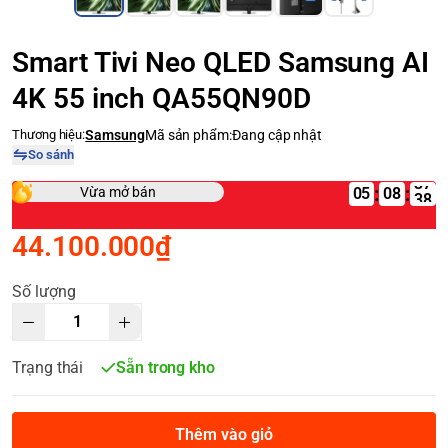
Smart Tivi Neo QLED Samsung AI
4K 55 inch QA55QN90D
Thương hiệu:
Samsung
Mã sản phẩm:
Đang cập nhật
So sánh
:
:
Vừa mở bán
05
44.100.000₫
Số lượng
Trạng thái
Sẵn trong kho
Thêm vào giỏ