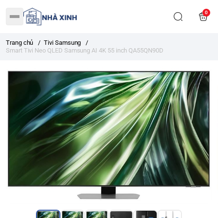
0
Trang chủ
/
Tivi Samsung
/
Smart Tivi Neo QLED Samsung AI 4K 55 inch QA55QN90D