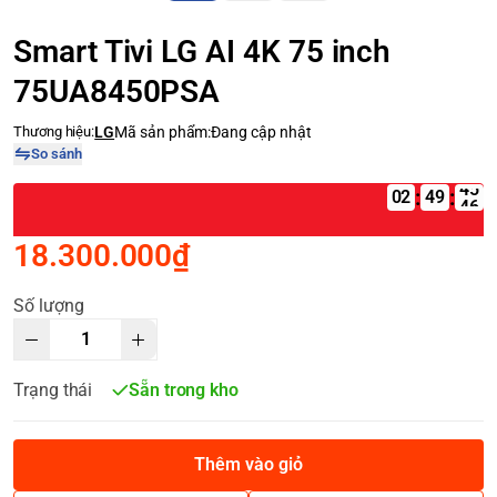
Smart Tivi LG AI 4K 75 inch
75UA8450PSA
Thương hiệu:
LG
Mã sản phẩm:
Đang cập nhật
So sánh
:
:
02
18.300.000₫
Số lượng
Trạng thái
Sẵn trong kho
Thêm vào giỏ