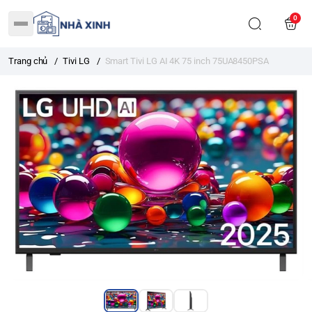
0
Trang chủ
/
Tivi LG
/
Smart Tivi LG AI 4K 75 inch 75UA8450PSA