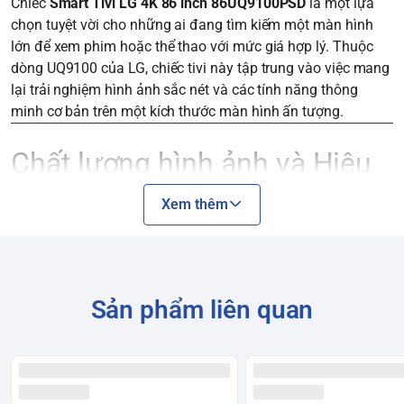
Chiếc
Smart Tivi LG 4K 86 inch 86UQ9100PSD
là một lựa
chọn tuyệt vời cho những ai đang tìm kiếm một màn hình
lớn để xem phim hoặc thể thao với mức giá hợp lý. Thuộc
dòng UQ9100 của LG, chiếc tivi này tập trung vào việc mang
lại trải nghiệm hình ảnh sắc nét và các tính năng thông
minh cơ bản trên một kích thước màn hình ấn tượng.
Chất lượng hình ảnh và Hiệu
suất
Xem thêm
Độ phân giải 4K Ultra HD
: Với độ phân giải 3840 x 2160
pixel, tivi mang lại hình ảnh sắc nét, rõ ràng và chi tiết.
Bộ xử lý AI α5 Gen5
: Bộ xử lý này là "bộ não" của tivi, có khả
Sản phẩm liên quan
năng phân tích và tối ưu hóa hình ảnh cũng như âm thanh.
Mặc dù không mạnh mẽ như các bộ xử lý α7 hoặc α9, nó
vẫn đủ sức để thực hiện các tác vụ như nâng cấp hình ảnh
(4K Upscaling), giúp nội dung có độ phân giải thấp trông
đẹp hơn trên màn hình 4K.