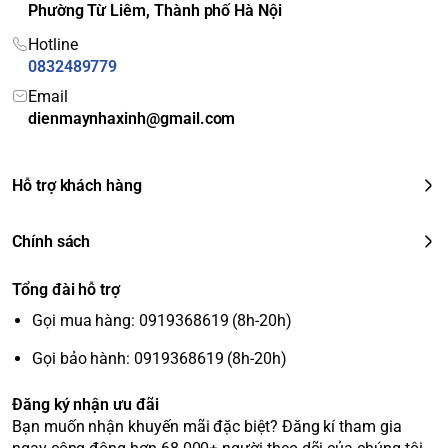
Phường Từ Liêm, Thành phố Hà Nội
Trợ lý giọng nói
: Tivi hỗ trợ điều khiển bằng giọng nói thông
qua Magic Remote, giúp bạn dễ dàng tìm kiếm nội dung mà
Hotline
không cần phải gõ phím.
0832489779
Âm thanh AI Sound Pro
: Công nghệ này có khả năng tối ưu
Email
hóa âm thanh dựa trên nội dung bạn đang xem, giúp nâng
dienmaynhaxinh@gmail.com
cao trải nghiệm nghe.
Kết nối
: Tivi được trang bị 3 cổng HDMI, 2 cổng USB và các
kết nối không dây như Wi-Fi và Bluetooth.
Hỗ trợ khách hàng
Chính sách
Tổng đài hỗ trợ
Gọi mua hàng: 0919368619 (8h-20h)
Gọi bảo hành: 0919368619 (8h-20h)
Đăng ký nhận ưu đãi
Bạn muốn nhận khuyến mãi đặc biệt? Đăng kí tham gia