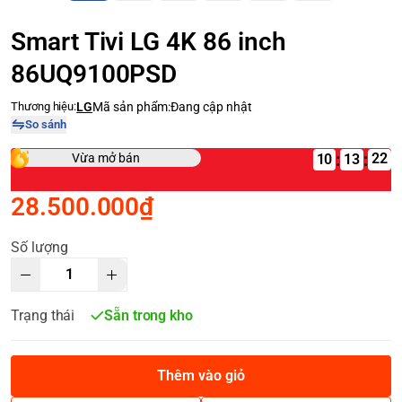
Smart Tivi LG 4K 86 inch
86UQ9100PSD
Thương hiệu:
LG
Mã sản phẩm:
Đang cập nhật
So sánh
:
:
Vừa mở bán
10
28.500.000₫
Số lượng
Trạng thái
Sẵn trong kho
Thêm vào giỏ