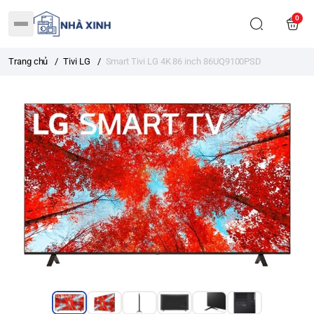
0
Trang chủ
/
Tivi LG
/
Smart Tivi LG 4K 86 inch 86UQ9100PSD