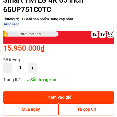
Smart Tivi LG 4K 65 inch
65UP751C0TC
Thương hiệu:
LG
Mã sản phẩm:
Đang cập nhật
So sánh
:
:
Vừa mở bán
12
15.950.000₫
Số lượng
Trạng thái
Sẵn trong kho
Thêm vào giỏ
Mua ngay
Trả góp 0%