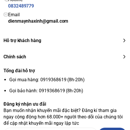
0832489779
Tính năng thông minh và kết
Email
dienmaynhaxinh@gmail.com
nối
Hỗ trợ khách hàng
Hệ điều hành:
webOS 6.0, giao diện trực quan, dễ sử dụng.
Điều khiển thông minh:
Hỗ trợ tìm kiếm bằng giọng nói
tiếng Việt qua trợ lý Google Assistant.
Chính sách
Kết nối:
Cổng HDMI:
2 cổng.
Tổng đài hỗ trợ
Cổng USB:
1 cổng.
Gọi mua hàng: 0919368619 (8h-20h)
Không dây:
Wi-Fi và Bluetooth 5.0.
Chiếu màn hình:
Gọi bảo hành: 0919368619 (8h-20h)
Hỗ trợ AirPlay 2 và Screen Mirroring, cho
phép chiếu hình ảnh từ điện thoại lên TV.
Đăng ký nhận ưu đãi
Tiện ích khác:
Ứng dụng LG ThinQ cho phép điều khiển TV
Bạn muốn nhận khuyến mãi đặc biệt? Đăng kí tham gia
qua điện thoại. Kho ứng dụng đa dạng với các ứng dụng
ngay cộng động hơn 68.000+ người theo dõi của chúng tôi
phổ biến như YouTube, Netflix, FPT Play, Clip TV, VieON...
để cập nhật khuyến mãi ngay lập tức