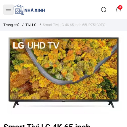
0
Trang chủ
/
Tivi LG
/
Smart Tivi LG 4K 65 inch 65UP751C0TC