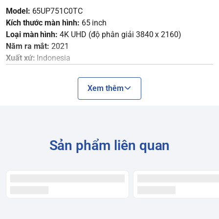
Model:
65UP751C0TC
Kích thước màn hình:
65 inch
Loại màn hình:
4K UHD (độ phân giải 3840 x 2160)
Năm ra mắt:
2021
Xuất xứ:
Indonesia
Thiết kế
Xem thêm
Thiết kế tối giản, viền mỏng làm nổi bật màn hình.
Chân đế dạng chữ V úp ngược quen thuộc, có thể tháo rời
để treo tường.
Sản phẩm liên quan
Kích thước 65 inch phù hợp với các không gian phòng khách
lớn, phòng họp hoặc sảnh.
Hình ảnh và Công nghệ hiển
thị