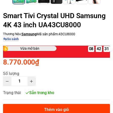
Smart Tivi Crystal UHD Samsung
4K 43 inch UA43CU8000
Thương hiệu:
Samsung
Mã sản phẩm:
43CU8000
So sánh
:
:
Vừa mở bán
08
8.770.000₫
Số lượng
Trạng thái
Sẵn trong kho
Thêm vào giỏ