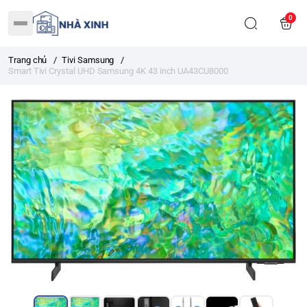
0
Trang chủ
/
Tivi Samsung
/
Smart Tivi Crystal UHD Samsung 4K 43 inch UA43CU8000