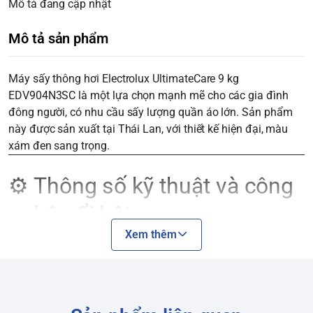
Mô tả đang cập nhật
Mô tả sản phẩm
Máy sấy thông hơi Electrolux UltimateCare 9 kg
EDV904N3SC là một lựa chọn mạnh mẽ cho các gia đình
đông người, có nhu cầu sấy lượng quần áo lớn. Sản phẩm
này được sản xuất tại Thái Lan, với thiết kế hiện đại, màu
xám đen sang trọng.
⚙️ Thông số kỹ thuật và công
nghệ nổi bật
Xem thêm
Loại máy sấy:
Sấy thông hơi, sử dụng thanh điện trở để làm
nóng không khí và thổi hơi ẩm ra ngoài qua ống thoát.
Khối lượng sấy:
9 kg, lý tưởng cho gia đình từ 4-6 thành
viên.