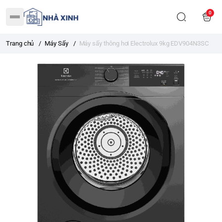
0
Trang chủ
/
Máy Sấy
/
Máy sấy thông hơi Electrolux 9kg EDV904N3SC